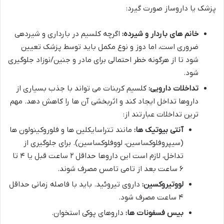
پزشک یا داروساز صورت گیرد:
خانم های باردار و شیرده:
اگرچه کلسیم در بارداری و شیردهی
ضروری است، اما دوز و نوع مکمل باید توسط پزشک تعیین
شود تا از هرگونه خطر احتمالی برای مادر و جنین/نوزاد جلوگیری
شود.
تداخلات دارویی:
کلسیم کربنات می تواند با جذب بسیاری از
داروها تداخل ایجاد کند و اثربخشی آن ها را کاهش دهد. مهم
ترین تداخلات عبارتند از:
آنتی بیوتیک ها:
مانند تتراسایکلین ها و فلوروکینولون ها
(سیپروفلوکساسین، لووفلوکساسین). برای جلوگیری از
تداخل، لازم است این داروها حداقل ۲ ساعت قبل یا ۴ تا
۶ ساعت بعد از تامی تامس مصرف شوند.
لووتیروکسین:
داروی تیروئید. باید با فاصله زمانی حداقل
۴ ساعت مصرف شود.
بیس فسفونات ها:
داروهای پوکی استخوان.