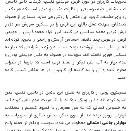
تجربیات کاربران در مورد قرص جویدنی کلسیم کربنات تامی تامس،
اغلب شامل طیف وسیعی از نظرات مثبت و منفی است که هر یک از
زوایای مختلف، کاربرد این مکمل را روشن می سازد. بسیاری از مصرف
کنندگان،
سرعت عمل بالای
این قرص را در تسکین سوزش سر دل و
ترش کردن معده ستایش می کنند. این افراد معمولاً پس از جویدن
قرص، در عرض چند دقیقه احساس آرامش و راحتی را تجربه کرده اند
که برایشان بسیار ارزشمند بوده است، به ویژه در شرایطی که نیاز به
تسکین فوری داشته اند. سهولت در مصرف به دلیل جویدنی بودن و
عدم نیاز به آب، یکی دیگر از نقاط قوتی است که بارها در نظرات
مطرح شده و آن را به گزینه ای کاربردی در هر مکانی تبدیل کرده
است.
همچنین، برخی از کاربران به نقش این مکمل در تامین کلسیم بدن
اشاره کرده اند و این ویژگی دوگانه را یک مزیت مهم تلقی کرده اند،
به خصوص کسانی که به طور همزمان با کمبود کلسیم و مشکلات
گوارشی روبرو بوده اند. از سوی دیگر، بخش دیگری از تجربیات، به
عوارض جانبی احتمالی
معطوف می شود. یبوست و نفخ، از جمله رایج
ترین شکایات هستند که برخی از مصرف کنندگان را وادار به تغییر