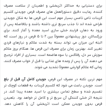
برای دستیابی به حداکثر اثربخشی و اطمینان از سلامت مصرف
کننده، رعایت دقیق دستورالعمل های مصرف قرص جویدنی کلسیم
کربنات تامی تامس بسیار مهم است. این قرص ها به شکل جویدنی
طراحی شده اند تا جذب سریع تری داشته باشند و بلافاصله پس از
ورود به دهان، فرایند خنثی سازی اسید معده را آغاز کنند. برای
بزرگسالان، دوز پیشنهادی معمولاً بین ۲ تا ۵ قرص در روز است، که
البته این میزان می تواند بسته به شدت علائم و نیازهای فردی
تغییر کند. بهترین زمان برای مصرف این قرص ها، هنگام بروز علائم
سوزش سر دل، رفلاکس یا سوء هاضمه است. بسیاری از افراد ترجیح
می دهند آن را پس از وعده های غذایی یا قبل از خواب مصرف کنند،
زمانی که علائم گوارشی معمولاً تشدید می شوند.
مهم ترین نکته در مصرف این قرص،
جویدن کامل آن قبل از بلع
است. جویدن باعث می شود که کلسیم کربنات به قطعات کوچک تر
تقسیم شده و سطح تماس بیشتری با اسید معده پیدا کند، در
نتیجه اثر خنثی کنندگی آن سریع تر و کامل تر خواهد بود. بلعیدن
قرص بدون جویدن ممکن است اثربخشی آن را کاهش دهد.