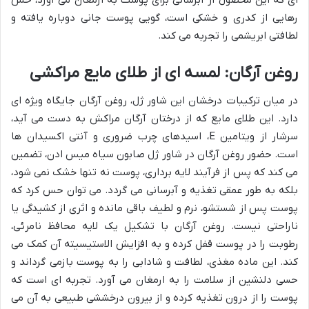
رهایی از کدری و خشکی است، گویی پوست جانی دوباره یافته و
لطافتی ابریشمی را تجربه می کند.
روغن آرگان: لمسه ای از طلای مایع مراکشی
در میان ترکیبات درخشان این شاور ژل، روغن آرگان جایگاه ویژه ای
دارد. این طلای مایع که از درختان آرگان مراکش به دست می آید،
سرشار از ویتامین E، اسیدهای چرب ضروری و آنتی اکسیدان ها
است. حضور روغن آرگان در شاور ژل صابون سیاه میس ادن، تضمین
می کند که پس از فرآیند لایه برداری، پوست نه تنها خشک نمی شود،
بلکه به طور عمقی تغذیه و آبرسانی می گردد. می توان حس کرد که
پوست پس از شستشو، نرم و لطیف باقی مانده و اثری از کشیدگی یا
ناراحتی نیست. روغن آرگان با تشکیل یک لایه محافظ نامرئی،
رطوبت را در پوست قفل کرده و به افزایش الاستیسیته آن کمک می
کند. این ماده مغذی، لطافت و شادابی را به پوست بازمی گرداند و
حسی دلنشین از سلامت را به ارمغان می آورد. تجربه ای است که
پوست را از درون تغذیه کرده و از بیرون درخششی طبیعی به آن می