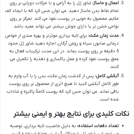
اعمال و ماساژ:
شاور ژل را به آرامی و با حرکات دورانی بر روی
تمام نقاط بدن ماساژ دهید. می توان حس کرد که با ایجاد کف
ملایم، محصول به خوبی در پوست نفوذ می کند. تمرکز بر روی
نواحی خشن تر یا دارای جوش بیشتر، می تواند مفید باشد.
مدت زمان مکث:
برای لایه برداری موثرتر و بهره مندی از خواص
درمانی صابون سیاه و روغن آرگان، اجازه دهید شاور ژل حدود
5 دقیقه بر روی پوست بماند. در این مدت، ترکیبات فعال به
عمق پوست نفوذ کرده و عمل پاکسازی و تغذیه را تکمیل می
کنند.
آبکشی کامل:
پس از گذشت زمان مکث، بدن را با آب ولرم به
طور کامل آبکشی کنید تا هیچ اثری از محصول بر روی پوست
باقی نماند. می توان حس کرد که پوست کاملاً پاکیزه و شاداب
شده است.
نکات کلیدی برای نتایج بهتر و ایمنی بیشتر
تعداد دفعات استفاده:
به دلیل خاصیت لایه برداری، توصیه
می شود این شاور ژل را حداکثر 2 بار در هفته استفاده کنید.