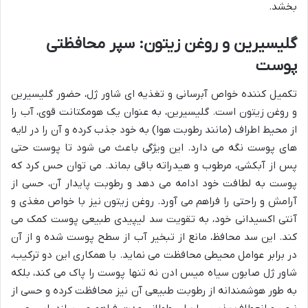
بخشد.
گلیسیرین و روغن زیتون: سپر محافظتی
پوست
تکمیل کننده خواص آبرسانی و تغذیه ای شاور ژل، حضور گلیسیرین
و روغن زیتون است. گلیسیرین، به عنوان یک هومکتانت قوی، آب را
از محیط اطراف (مانند رطوبت هوا) به خود جذب کرده و آن را در لایه
های پوست نگه می دارد. این ویژگی باعث می شود تا پوست حتی
پس از آبکشی، مرطوب و هیدراته باقی بماند. می توان حس کرد که
پوست به لطافت خود ادامه می دهد و رطوبت پایدار آن، حسی از
آرامش و راحتی را فراهم می آورد. روغن زیتون نیز با خواص مغذی و
آنتی اکسیدانی خود، به تقویت سد لیپیدی طبیعی پوست کمک می
کند. این سد محافظ، مانع از تبخیر آب از سطح پوست شده و از آن
در برابر عوامل محیطی محافظت می نماید. با همکاری این دو ترکیب،
شاور ژل صابون سیاه میس ادن نه تنها پوست را پاک می کند، بلکه
به طور هوشمندانه از رطوبت طبیعی آن نیز محافظت کرده و حسی از