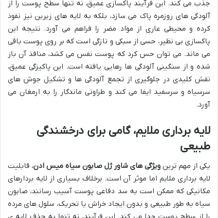
جذب می کند. این فرآیند پاکسازی عمیق، نه تنها سطح پوست را از
آلودگی های روزمره پاک می سازد، بلکه به لایه های زیرین نیز نفوذ
کرده و محیطی عاری از مواد مضر را فراهم می آورد. نتیجه این
پاکسازی بی نظیر، حسی از سبکی و تازگی است که بر روی پوست باقی
می ماند. می توان حس کرد که پوست نفس می کشد، منافذ آن باز
شده و از سنگینی آلودگی ها رهایی یافته است. این پاکیزگی عمیق،
نقش کلیدی در جلوگیری از تجمع آلودگی ها و تشکیل جوش های
سرسیاه و سرسفید ایفا می کند و طراوتی ماندگار را به ارمغان می
آورد.
لایه برداری ملایم، گامی برای درخشندگی
طبیعی
یکی از مهم ترین
ویژگی های شاور ژل صابون سیاه میس ادن
، قابلیت
لایه برداری ملایم اما موثر آن است. برخلاف بسیاری از لایه بردارهای
مکانیکی که ممکن است به سد دفاعی پوست آسیب رسانند، صابون
سیاه به طور طبیعی و بدون ایجاد خراش یا تحریک، سلول های مرده
را از سطح پوست جدا می کند. این فرآیند، نه تنها به حذف لایه ی