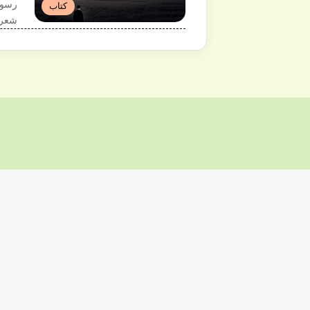
رسول
کتاب
شعره