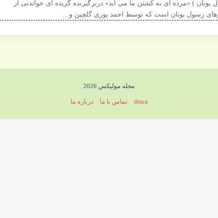
 یونان ) «مرده ای به کشتن ما می آید» دربرگیرنده گزیده ای خواندنی از
ای رسول یونان است که توسط احمد پوری گلچین و…
مجله مولیکس 2026
dmca
تماس با ما
درباره ما