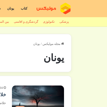
کتاب
یونان
د
پزشکی
تکنولوژی
گردشگری و اقامتی
بین الم
مجله مولیکس
/
یونان
یونان
404
خلا
خلاص