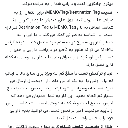
دیگری جایگزین کنند و دارایی شما را به سرقت ببرند.
اهمیت MEMO/Tag/Destination Tag:
برای انتقال ارز به
صرافی ها یا برخی کیف پول های متمرکز، علاوه بر آدرس، یک
شناسه اضافی به نام MEMO، Tag یا Destination Tag نیز لازم
است. این شناسه به صرافی کمک می کند تا دارایی را به
حساب کاربری صحیح در سیستم خود منتقل کند. نادیده گرفتن
MEMO می تواند منجر به تأخیر در دریافت دارایی یا حتی از
دست رفتن آن شود، زیرا صرافی نمی داند دارایی ارسالی به کدام
کاربر تعلق دارد.
انجام تراکنش تست با مبلغ کم:
به ویژه برای مبالغ بالا یا زمانی
که برای اولین بار به یک آدرس خاص ارز دیجیتال ارسال می
کنید، همیشه توصیه می شود ابتدا یک تراکنش تست با مبلغ
بسیار کم انجام دهید. این کار به شما اطمینان می دهد که
آدرس صحیح است و شبکه به درستی انتخاب شده است. پس
از تأیید موفقیت آمیز تراکنش تست، می توانید بقیه دارایی
خود را با خیال راحت منتقل کنید.
اطلاع از وضعیت شلوغی شبکه:
کارمزدها و سرعت تراکنش ها