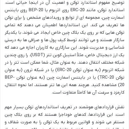
توضیح مفهوم استاندارد توکن و اهمیت آن در اینجا حیاتی است.
استاندارد توکن، مانند ERC-20 روی اتریوم یا BEP-20 روی بایننس
اسمارت چین، مجموعه ای از توابع و رویدادهای مشخص را برای توکن
ها تعریف می کند. این استانداردها اطمینان می دهند که تمامی
توکن هایی که بر روی یک بلاک چین خاص ایجاد می شوند، با یکدیگر
سازگار هستند و می توانند توسط کیف پول ها و صرافی ها به درستی
شناسایی و مدیریت شوند. این سازگاری به کاربران اجازه می دهد که
یک ارز دیجیتال خاص، مثلاً استیبل کوین تتر (USDT)، را روی چندین
شبکه مختلف انتقال دهند. به عنوان مثال، شما ممکن است تتر را در
شبکه اتریوم (به عنوان توکن ERC-20) یا در شبکه ترون (به عنوان
توکن TRC-20) یا در بایننس اسمارت چین (به عنوان توکن BEP-
20) مشاهده کنید. هرچند همه این ها تتر هستند، اما نحوه انتقال،
کارمزد و سرعت آن ها کاملاً متفاوت است.
نقش قراردادهای هوشمند در تعریف استانداردهای توکن بسیار مهم
است. این قراردادها، کدهای خوداجرا هستند که بر روی بلاک چین
مستقر می شوند و قوانین مربوط به یک توکن را به صورت شفاف و