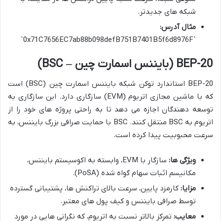
شبکه های جدیدتر.
مثال آدرس:
`0x71C7656EC7ab88b098defB751B7401B5f6d8976F`
BEP-20
(بایننس اسمارت چین – BSC)
BEP-20 استاندارد توکن شبکه بایننس اسمارت چین (BSC) است
که با ماشین مجازی اتریوم (EVM) سازگاری دارد. این سازگاری به
توسعه دهندگان اجازه می دهد تا به راحتی پروژه های خود را از
اتریوم به BSC منتقل کنند. BSC با حمایت صرافی بزرگ بایننس، به
سرعت محبوبیت پیدا کرده است.
ویژگی ها:
سازگار با EVM، وابسته به اکوسیستم بایننس،
مکانیسم اثبات سهام گواه شده (PoSA).
مزایا:
کارمزد پایین، سرعت بالای تراکنش ها، پشتیبانی گسترده
توسط صرافی بایننس و کیف پول های معتبر.
معایب:
تمرکز بالاتر نسبت به اتریوم، که نگرانی هایی در مورد