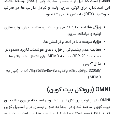
Chain) است که قبل از بایننس اسمارت چین (BSC) توسعه یافت.
این استاندارد برای توکن سازی اولیه و تبادل دارایی ها در صرافی
غیرمتمرکز (DEX) بایننس طراحی شده بود.
ویژگی ها:
استاندارد قدیمی تر بایننس، مناسب برای توکن سازی
اولیه و تبادلات سریع.
مزایا:
سرعت بالا در انجام تراکنش ها.
معایب:
عدم پشتیبانی از قراردادهای هوشمند، کاربرد محدودتر
نسبت به BEP-20، نیاز به MEMO برای انتقال به صرافی ها.
مثال آدرس:
`bnb17tkjj8533e45w8w2g29ghxl8rpq59ypr32058j` (نیاز به
MEMO)
OMNI
(پروتکل بیت کوین)
OMNI یکی از اولین پروتکل های لایه رویی است که بر روی بلاک چین
بیت کوین ساخته شد و در ابتدا به عنوان بستری برای استیبل کوین
تتر (USDT) مورد استفاده قرار گرفت. این پروتکل از امنیت بنیادین