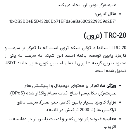
غیرمتمرکز بودن آن ایجاد می کند.
مثال آدرس:
`0xCB3DDeB5D432b0Db71EFda6eBa60C32293C9d2E7`
TRC-20
(ترون)
TRC-20 استاندارد توکن شبکه ترون است که با تمرکز بر سرعت و
کارمزد پایین توسعه یافته است. این شبکه به سرعت به یکی از
محبوب ترین گزینه ها برای انتقال استیبل کوین هایی مانند USDT
تبدیل شده است.
ویژگی ها:
تمرکز بر محتوای دیجیتال و اپلیکیشن های
غیرمتمرکز، مکانیسم اجماع اثبات سهام واگذار شده (DPoS).
مزایا:
کارمزد بسیار پایین (گاهی حتی صفر)، سرعت بالای
تراکنش ها (تا 2000 تراکنش در ثانیه).
معایب:
غیرمتمرکز بودن کمتر و امنیت پایین تر در مقایسه با
اتریوم.