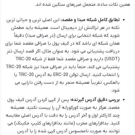
همین نکات ساده، متحمل ضررهای سنگین شده اند.
تطابق کامل شبکه مبدا و مقصد:
این اصلی ترین و حیاتی ترین
نکته در هر تراکنش ارز دیجیتال است. همیشه باید مطمئن
شوید که شبکه انتخابی برای ارسال (در صرافی مبدا) دقیقاً
همان شبکه ای باشد که در کیف پول یا صرافی مقصد شما برای
دریافت پشتیبانی می شود. به عنوان مثال، اگر قصد ارسال تتر
(USDT) دارید و صرافی مقصد شما فقط از شبکه TRC-20
پشتیبانی می کند، حتماً باید در صرافی مبدا نیز شبکه TRC-20
را انتخاب کنید. ارسال توکن ERC-20 به آدرس TRC-20 یا
بالعکس، تقریباً همیشه منجر به از دست رفتن دارایی می
شود.
بررسی دقیق آدرس گیرنده:
پس از کپی کردن آدرس کیف پول
مقصد، هرگز به صورت کورکورانه آن را پیست نکنید. همیشه
چند کاراکتر اول و آخر آدرس را به دقت با آدرس اصلی مقایسه
کنید. بدافزارهای مخرب (مانند بدافزارهای کلیپ جکینگ) می
توانند به صورت نامحسوس آدرس کپی شده را با آدرس