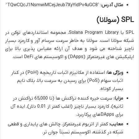
مثال آدرس:
`TQwCQcJ1NsmwiMCejJeub7XyYidPv4uGC8`
SPL
(سولانا)
SPL یا Solana Program Library، مجموعه استانداردهای توکن در
شبکه سولانا است. سولانا به خاطر سرعت سرسام آور و کارمزد بسیار
ناچیز شناخته می شود و هدف آن ارائه مقیاس پذیری بالا برای
اپلیکیشن های غیرمتمرکز (DApps) و اکوسیستم های DeFi است.
ویژگی ها:
استفاده از مکانیزم اثبات تاریخچه (PoH) در کنار
اثبات سهام (PoS) برای رسیدن به سرعت بالا، بلاک تایم
بسیار کوتاه.
مزایا:
سرعت خیره کننده تراکنش ها (تا 65,000 تراکنش در
ثانیه)، کارمزد بسیار ناچیز (اغلب کمتر از 0.01 دلار)، ایده آل
برای DAppsهای پرکاربرد.
معایب:
کمتر از اتریوم غیرمتمرکز، چالش های پایداری و قطعی
شبکه در گذشته، اکوسیستم نسبتاً جوان تر.