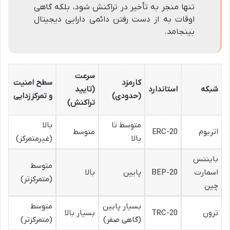
تنها منجر به تأخیر در تراکنش شود، بلکه گاهی
اوقات به از دست رفتن دائمی دارایی دیجیتال
بینجامد.
سرعت
کارمزد
سطح امنیت
شبکه
استاندارد
(تایید
(حدودی)
و تمرکززدایی
تراکنش)
متوسط تا
بالا
اتریوم
ERC-20
متوسط
بالا
(غیرمتمرکز)
بایننس
متوسط
اسمارت
BEP-20
پایین
بالا
(متمرکزتر)
چین
بسیار پایین
متوسط
ترون
TRC-20
بسیار بالا
(گاهی صفر)
(متمرکزتر)