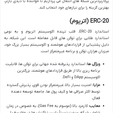
پرکاربردترین شبکه های انتقال می پردازیم تا خواننده با دیدی بازتر،
بهترین گزینه را برای نیازهای خود انتخاب کند.
ERC-20
(اتریوم)
استاندارد ERC-20، قلب تپنده اکوسیستم اتریوم و به نوعی
استاندارد طلایی برای توکن های قابل معامله است. این شبکه، به
دلیل پشتیبانی از قراردادهای هوشمند و اکوسیستم بسیار بزرگ خود،
میزبان هزاران توکن و برنامه غیرمتمرکز است.
ویژگی ها:
استاندارد پذیرفته شده جهانی برای توکن ها، قابلیت
برنامه ریزی بالا از طریق قراردادهای هوشمند، بزرگترین
اکوسیستم DApp و DeFi.
مزایا:
امنیت بسیار بالا، غیرمتمرکز بودن قوی، پذیرش گسترده
توسط اکثر صرافی ها و کیف پول ها، جامعه توسعه دهنده
فعال.
معایب:
کارمزد بالا (موسوم به Gas Fee)، به خصوص در زمان
شلوغی شبکه، سرعت نسبتاً پایین تراکنش ها در مقایسه با