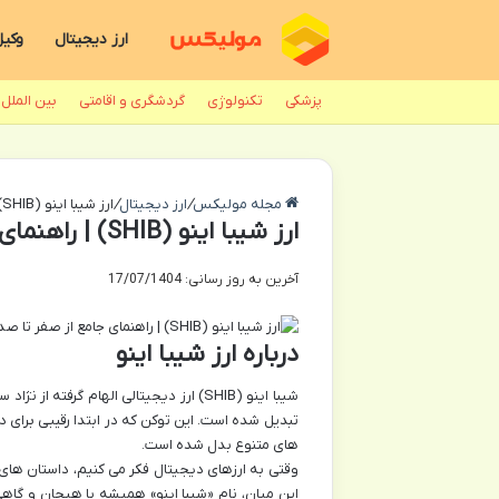
ارز دیجیتال
وکی
پزشکی
تکنولوژی
گردشگری و اقامتی
بین الملل
مجله مولیکس
/
ارز دیجیتال
/
ارز شیبا اینو (SHIB) | راهنمای جامع از صفر تا صد
ارز شیبا اینو (SHIB) | راهنمای جامع از صفر تا صد
آخرین به روز رسانی: 17/07/1404
درباره ارز شیبا اینو
شیبا اینو (SHIB) ارز دیجیتالی الهام گر
تبدیل شده است. این توکن که در ابتدا رقیبی برای 
های متنوع بدل شده است.
وقتی به ارزهای دیجیتال فکر می کنیم، داستان ها
این میان، نام «شیبا اینو» همیشه با هیجان و گاه