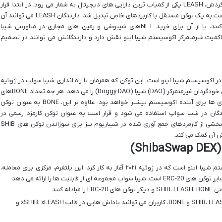
اکوسیستم شیبا اینو دارد. با تنها ۱۰۷,۶۴۶ توکن در گردش، LEASH یکی از کمیاب ترین دارایی های دیجیتال به شمار می رود. در ابتدا قرار
بود قیمت آن به دوج کوین وابسته باشد، اما به سرعت به یک توکن مستقل با کاربردهای خاص تبدیل شد. دارندگان LEASH می توانند آن
را در شیبا سواپ استیک کرده و پاداش دریافت کنند، یا از آن برای خرید NFTهای شیبوشی و زمین های مجازی در متاورس شیبا
ین در حاکمیت غیرمتمرکز اکوسیستم شیبا اینو نقش دارد و دارندگانش می توانند در تصمیم
اکمیت در اکوسیستم شیبا اینو است. این توکن که همزمان با راه اندازی شیبا سواپ در ژوئیه
۲۰۲۱ معرفی شد، به دارندگان خود حق رأی در سازمان خودگردان غیرمتمرکز (DAO) شیبا (Doggy DAO) را می دهد. هر چه تعداد BONEهای
یک کاربر بیشتر باشد، قدرت رأی او در تصمیم گیری ها برای آینده اکوسیستم بیشتر خواهد بود. علاوه بر این، BONE به عنوان توکن
دگان در شیبا سواپ استفاده می شود و قرار است به عنوان توکن کارمزد رسمی در
شیباریوم (شبکه لایه ۲ شیبا اینو) نیز به کار رود. بخشی از کارمزدهای جمع آوری شده در شیباریوم نیز برای سوزاندن توکن های SHIB
 آن کمک می کند.
)
شیبا سواپ، صرافی غیرمتمرکز (DEX) اصلی اکوسیستم شیبا اینو است که در ژوئیه ۲۰۲۱ آغاز به کار کرد. این پلتفرم، مرکزی برای معامله،
قابلیت ها را ارائه می دهد:
بادله کنند.
با قفل کردن توکن های SHIB، LEASH و BONE، کاربران می توانند پاداش هایی در قالب xSHIB، xLEASH و