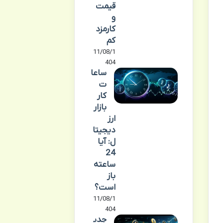
قیمت
و
کارمزد
کم
11/08/1
404
ساعا
ت
کار
بازار
ارز
دیجیتا
ل: آیا
24
ساعته
باز
است؟
11/08/1
404
جدی