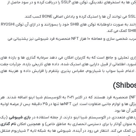
کاربران با واریز جفت توکن ها به استخرهای نقدینگی، توکن های SSLP را دریافت کرده و در سود حاصل از
کاربران می توانند به صورت داوطلبانه توکن های SHIB خود را بسوزانند و در ازای آن توکن RYOSHI
پلتفرم از ضرب، شخصی سازی و معامله ۱۰ هزار NFT منحصربه فرد شیبوشی نیز پشتیبانی می
اری تحلیلی و جامع است که به کاربران امکان می دهد سرمایه گذاری ها و بازده های
شبورد، اطلاعاتی از قبیل دارایی های استیک شده، داده های تاریخی بازده، جزئیات جفت
 ادغام شیبا سواپ با شیباریوم، مقیاس پذیری پلتفرم را افزایش داده و هزینه های
شیبوشی ها مجموعه ای از ۱۰,۰۰۰ توکن غیرمثلی (NFT) منحصربه فرد هستند که در اکتبر ۲۰۲۱ به اکوسیستم شیبا اینو اضافه شدند. هر
شیبوشی، تصویری کارتونی از یک سگ شیبا اینو با ویژگی ها و لوازم جانبی متفاوت است. این NFTها تنها در ۳۵ دقیقه پس از عرضه اولیه
 آن ها بود.
ردهای متعددی در اکوسیستم شیبا اینو دارند، از جمله استفاده در
بازی شیبوشی
(یک
 عنوان آواتار یا برای دسترسی انحصاری به مناطق خاص) و همچنین امکان
نام گذاری
آن ها با پرداخت توکن SHIB که به مکانیسم سوزاندن کمک می کند. انتظار می رود در آینده، شیبوشی ها به شبکه لایه ۲ شیباریوم منتقل