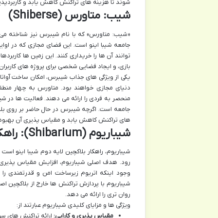
شوند تا هزینه های تراکنش کاهش یابد و کاربردپذیر
شیب: متاورس (Shiberse)
«شیب: متاورس» که با نام شیبرس نیز شناخته می شو
توانند آن ها را خریداری کنند. این زمین ها کاربرد
بازی، و ایجاد فضایی شخصی برای پروژه های کاربران.
یکی از ویژگی های جذاب شیبرس، امکان ساخت آوات
دنیای مجازی خواهند بود. متاورس به چهار منطقه
منحصر به فردی را ارائه می دهند. فعالیت ها در 
جامعه است. اگرچه شیبرس در حال حاضر بر روی بلاکچی
های تراکنش کاهش یابد و مقیاس پذیری آن بهبود 
شیباریوم (Shibarium): راهکار لایه دوم شیبا اینو
رود. هدف اصلی شیباریوم، افزایش مقیاس پذیری،
وجود اینکه اتریوم زیرساخت امن و قدرتمندی را ف
شیباریوم با پردازش تراکنش ها خارج از بلاکچین ا
روان تری را ارائه می دهد.
ویژگی ها و مزایای کلیدی شیباریوم عبارتند از:
مقیاس پذیری و کارایی:
ارائه تراکنش های سری