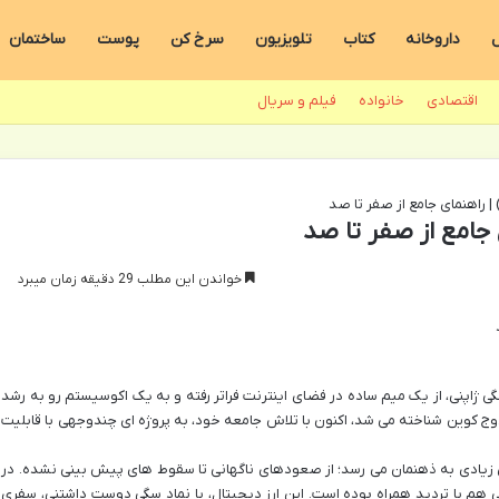
ل
داروخانه
کتاب
تلویزیون
سرخ کن
پوست
ساختمان
اقتصادی
خانواده
فیلم و سریال
خواندن این مطلب 29 دقیقه زمان میبرد
فته از نژاد سگی ژاپنی، از یک میم ساده در فضای اینترنت فراتر رفته و به یک اکوسیستم رو به رشد
دوج کوین شناخته می شد، اکنون با تلاش جامعه خود، به پروژه ای چندوجهی با قابلیت
ی زیادی به ذهنمان می رسد؛ از صعودهای ناگهانی تا سقوط های پیش بینی نشده. در
ی هم با تردید همراه بوده است. این ارز دیجیتال، با نماد سگی دوست داشتنی، سفری