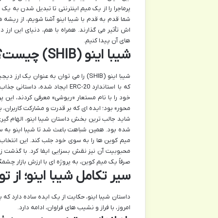
پرماجرا را از یک میم اینترنتی تا تبدیل شدن به ی
شما قدم به قدم با شیبا اینو آشنا شویم، از ریشه 
اش تأثیر می گذارند. همراه با هم، دنیای این ار
های آن پیدا کنیم.
شیبا اینو (SHIB) چیست؟ رمزارزی با الهام از یک میم
شیبا اینو (SHIB) را می توان به عنوان 
خود را با نام مستعار «ریوشی» معرفی کردند، این پ
محور» بود؛ ایده ای که بر قدرت و مشارکت کاربران، ب
شاید جالب ترین بخش داستان شیبا اینو، الهام گی
شده بود. همین شباهت باعث شد تا شیبا اینو به س
میم کوین ها را به سوی خود جلب کند. این انتخاب ن
محبوبیت آن نیز نقش بسزایی ایفا کرد. با گذشت زما
صرفاً یک میم کوین، به پروژه ای با ارزش بازار چشمگی
سیر تکامل شیبا اینو؛ از 
امروز، با فراز و نشیب های فراوان، ادامه دارد.