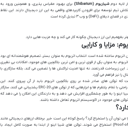
ار لایه دوم
شیباریوم (Shibarium)
برای بهبود مقیاس پذیری، و همچنین ورود به
لاش تیم توسعه برای افزودن کاربردهای واقعی به این ارز دیجیتال دارند. این نقاط
De) و وب ۳ تبدیل کرده است.
هتر بفهمیم این ارز دیجیتال چگونه کار می کند و چه مزیت هایی دارد.
وم: مزایا و کارایی
 یک توکن ERC-20 بر روی بلاکچین اتریوم ساخته شده است. انتخاب اتریوم به عنوان بستر، تصمیم هوشمندانه ای بود
. اتریوم، به عنوان یکی از قوی ترین و امن ترین بلاکچین های موجود، امکانات بی نظیری
هد. این زیرساخت قدرتمند، نه تنها امنیت تراکنش ها را تضمین می کند، بلکه سازگاری با
 را نیز فراهم می آورد.
انین فنی است که توکن های صادر شده بر روی بلاکچین اتریوم باید از آن پیروی کنند. این
استانداردسازی به معنای آن است که توکن SHIB به راحتی با تمام پلتفرم ها و ابزارهایی که از توکن های ERC-20 پشتیبانی می کنند، سازگار
با اینو را به طور چشمگیری افزایش می دهد و به دارندگان این امکان را می دهد که
ارد؟
ا می توان آن را استخراج کرد؟ پاسخ کوتاه این است: خیر. برخلاف ارزهای دیجیتالی مانند
بیت کوین که بر پایه مکانیسم اثبات کار (Proof-of-Work) استخراج می شوند، توکن های شیبا اینو از ابتدا به صورت کامل ایجاد یا