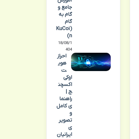
آموزش
جامع و
گام به
گام
(KuCoi
n)
18/08/1
404
احراز
هوی
ت
اوکی
اکسچن
ج |
راهنما
ی کامل
و
تصویر
ی
ایرانیان