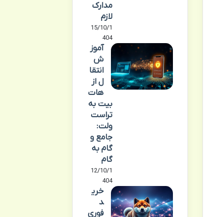
مدارک
لازم
15/10/1
404
آموز
ش
انتقا
ل از
هات
بیت به
تراست
ولت:
جامع و
گام به
گام
12/10/1
404
خری
د
فوری