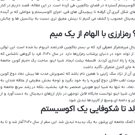
ک اکوسیستم گسترده در فضای بلاکچین طی کرده است. در این مقاله، قصد داریم در کنار
های شکل گیری آن گرفته تا پیچیدگی های فنی، اجزای اکوسیستم و عواملی که بر آینده
ز دیجیتال محبوب را کشف می کنیم تا بینش عمیق تری نسبت به پتانسیل ها و چالش
یک ارز دیجیتال غیرمتمرکز معرفی کرد که بر بستر بلاکچین قدرتمند اتریوم بنا شده است. این توکن
که با استاندارد ERC-20 ایجاد شده، داستانی جذاب از تولد خود در دنیای پرشتاب رمزارزها دارد. در سال ۲۰۲۰، فرد یا گروهی ناشناس که
روژه را راه اندازی کردند. فلسفه پشت ایجاد شیبا اینو، ساخت یک «میم کوین جامعه
ه جای کنترل متمرکز، تأکید داشت.
ری آن از نژاد سگ ژاپنی با همین نام باشد که تصویرش مدت ها پیش نماد دوج کوین
رعت لقب «قاتل دوج کوین» را به خود بگیرد و توجه بخش عظیمی از علاقه مندان به
ماد، نه تنها به شیبا اینو هویتی منحصر به فرد بخشید، بلکه در رشد سریع جامعه و
ن، شیبا اینو توانست جایگاه قابل توجهی در بازار ارزهای دیجیتال به دست آورد و از
ر و دامنه ای وسیع از کاربردها تبدیل شود.
تولد تا شکوفایی یک اکوسیستم
داستان شیبا اینو، حکایت از یک ایده ساده دارد که با کمک جامعه ای پرشور، به یک پدیده تبدیل شد. این سفر از سال ۲۰۲۰ آغاز شد و تا به