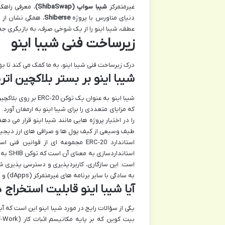
غیرمتمرکز
شیبا سواپ (ShibaSwap)
، معرفی راهک
دنیای متاورس با پروژه
Shiberse
، همگی نشان از ت
عطف، شیبا اینو را از یک شوخی صرف، به بازیگری جدی در فضای دیفای (Fi
زیرساخت فنی شیبا اینو
درک زیرساخت فنی شیبا اینو، به ما کمک می کند تا ب
شیبا اینو بر بستر بلاکچین اتری
شیبا اینو به عنوان
که مزایای متعددی را برای شیبا اینو به ارمغان آورد
را در اختیار پروژه هایی مانند شیبا اینو قرار می د
طیف وسیعی از کیف پول ها و صرافی های ارز دیجیتال
استاندارد ERC-20 مجموعه ای از قو
است. این سازگاری، کاربردپذیری و دسترسی پذیری شی
به سادگی با سایر برنامه های غیرمتمرکز (dApps) و توکن های موجود در اکوسیستم اتریوم تعامل داشته باشند.
آیا شیبا اینو قابلیت استخراج د
یکی از سؤالات رایج در مورد شیبا اینو این است که آی