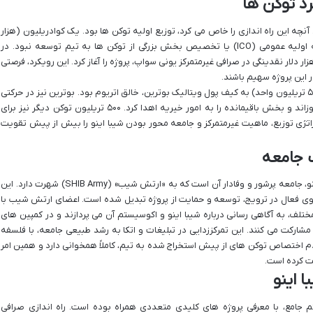
رد توکن ها
آغاز به کار کرد. آنچه این راه اندازی را خاص می کرد، توزیع اولیه توکن ها بود. یک کوادریلیون (هزار
تریلیون) توکن SHIB ایجاد شد، اما خبری از عرضه اولیه عمومی (ICO) یا تخصیص بخش بزرگی از توکن ها به تیم توسعه نبود. در
قت، ریوشی، خالق ناشناس این پروژه، تنها با ۳ هزار دلار نقدینگی در صرافی غیرمتمرکز یونی سواپ، پروژه را آغاز کرد. این رویکرد، فرصتی
 در این پروژه سهیم باشند.
بخش جالب تر ماجرا، ارسال نیمی از کل توکن ها (۵۰۰ تریلیون واحد) به کیف پول ویتالیک بوترین، خالق اتریوم بود. بوترین نیز در حرکتی
نمادین و تأثیرگذار، ۴۱۰ تریلیون واحد از آن ها را سوزاند و بخش باقیمانده را به امور خیریه اهدا کرد. ۵۰۰ تریلیون توکن دیگر نیز برای
اتژی توزیع، ماهیت غیرمتمرکز و جامعه محور بودن شیبا اینو را بیش از پیش تقویت
 جامعه
یکی از اصلی ترین دلایل موفقیت و پایداری شیبا اینو، جامعه پرشور و وفادار آن است که به «ارتش شیب» (SHIB Army) شهرت دارد. این
نیروی فعال در ترویج، توسعه و حمایت از پروژه تبدیل شده است. اعضای ارتش شیب با
لف، به آگاهی رسانی درباره شیبا اینو و اکوسیستم آن می پردازند و در کمپین های
ارکت می کنند. این تمرکززدایی در تبلیغات و اتکا به رشد طبیعی جامعه، با فلسفه
دم اختصاص توکن های از پیش استخراج شده به تیم، کاملاً همخوانی دارد و همین امر
ت کرده است.
 اینو
 جامع، با معرفی پروژه های کلیدی متعددی همراه بوده است. راه اندازی صرافی