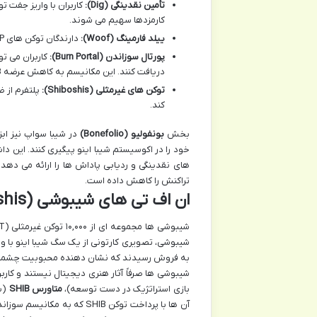
تأمین نقدینگی (Dig):
کارمزدها سهیم می شوند.
ییلد فارمینگ (Woof):
دارندگان توکن های SSLP می توانند آن ها را استیک کرده و پاداش اضافی BONE کسب کنند.
پورتال سوزاندن (Burn Portal):
دریافت کنند. این مکانیسم به کاهش عرضه SHIB کمک می کند.
توکن های غیرمثلی (Shiboshis):
کند.
بخش
بونفولیو (Bonefolio)
در شیبا سواپ نیز ابز
خود را در اکوسیستم شیبا اینو پیگیری کنند. این دا
های نقدینگی و ردیابی پاداش ها را ارائه می دهد.
تراکنش را کاهش داده است.
ان اف تی های شیبوشی (Shiboshis)
به فروش رسیدند که نشان دهنده محبوبیت چشمگیر
شیبوشی ها صرفاً آثار هنری دیجیتال نیستند و کارب
بازی استراتژیک در دست توسعه)،
متاورس SHIB
(به