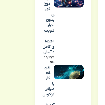
دوج
کوی
ن
بدون
احراز
هویت
|
راهنما
ی کامل
و آسان
14/10/1
404
طری
قه
کار
با
صرافی
کوکوین
|