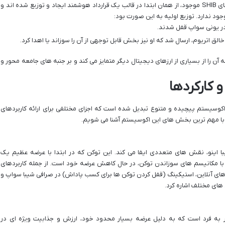
«ضرب» (minted) شده اند. این یعنی تمام توکن های SHIB موجود، از همان ابتدا در قالب یک قرارداد هوشمند ایجاد و توزیع شده اند و
ود ندارد. توزیع اولیه به این صورت بود:
 که آن را از بسیاری از ارزهای دیجیتال دیگر متمایز می کند و بر جنبه های جامعه محور و
و کارکردها
اکوسیستم پیچیده و متنوع تبدیل شده است که اجزای مختلفی برای ارائه کاربردهای
، با مهم ترین بخش های این اکوسیستم آشنا می شویم.
م شیبا اینو، نقش های متعددی ایفا می کند. این توکن که در ابتدا با عرضه عظیم یک
 با مکانیسم های سوزاندن توکن، در حال کاهش عرضه خود است. از جمله کاربردهای
 پرداخت های آنلاین، استیکینگ (قفل کردن توکن ها برای کسب پاداش) در صرافی شیبا سواپ و
های مختلف اشاره کرد.
گی های منحصر به فرد است که به دلیل عرضه بسیار محدود خود، ارزش و جذابیت ویژه ای در