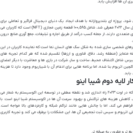
ی آن ها افزایش یابد.
د، پروژه ای بلندپروازانه با هدف ایجاد یک دنیای دیجیتال فراگیر و تعاملی برای
جامعه شیبا اینو است. این فضای مجازی که در اوایل سال ۲۰۲۲ معرفی شد، شامل ۱۰۰,۵۹۵ قطعه زمین مجازی (NFT) است که کاربران می
های متعددی دارند، از جمله کسب درآمد از طریق اجاره و تبلیغات، جمع آوری منابع درون
ارهای شخصی سازی شده به شکل سگ های انسان نما است که نماینده کاربران در این
 متمایز (منطقه رشد، دفاع، فناوری و ارزها) تقسیم شده که هر کدام تجربه های
شیبرس شامل اکتشاف محیط، ساخت و ساز، شرکت در بازی ها و معاشرت با دیگر اعضای
ن اتریوم بنا شده، اما برنامه هایی برای ادغام آن با شیباریوم وجود دارد تا هزینه
یابد.
شیباریوم، راهکار بلاکچین لایه دوم شیبا اینو است که در اوت ۲۰۲۳ راه اندازی شد و نقطه عطفی در توسعه این اکوسیستم به شمار می
 کاهش هزینه های تراکنش و بهبود سرعت آن ها در اکوسیستم شیبا اینو است. با
راهم می کند، اما با چالش هایی مانند تراکم شبکه و کارمزدهای بالا مواجه است.
صلی اتریوم و سپس ثبت تجمیعی آن ها، این مشکلات را برطرف می کند و تجربه کاربری
ع تر و مقرون به صرفه تر.