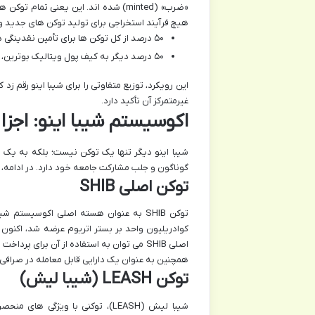
هیچ فرآیند استخراجی برای تولید توکن های جدید وج
۵۰ درصد از کل توکن ها برای تأمین نقدینگی در یونی سواپ قفل شدند.
۵۰ درصد دیگر به کیف پول ویتالیک بوترین، خالق اتریوم، ارسال شد که او نیز بخش قابل توجهی از آن را سوزاند یا اهدا کرد.
این رویکرد، توزیع متفاوتی را برای شیبا اینو رقم زد
غیرمتمرکز آن تأکید دارد.
اکوسیستم شیبا اینو: اجزا 
شیبا اینو دیگر تنها یک توکن نیست؛ بلکه به یک 
گوناگون و جلب مشارکت جامعه خود دارد. در ادامه
توکن اصلی SHIB
توکن SHIB به عنوان هسته اصلی اکوسیست
کوادریلیون واحد بر بستر اتریوم عرضه شد، اکنون
اصلی SHIB می توان به استفاده از آن برای
همچنین به عنوان یک دارایی قابل معامله در صرافی 
توکن LEASH (شیبا لیش)
شیبا لیش (LEASH)، توکنی با ویژ