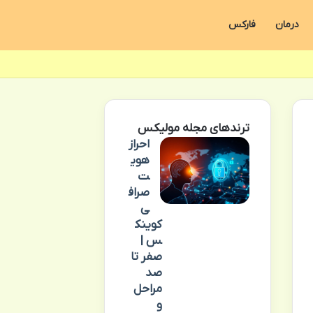
درمان
فارکس
ترندهای مجله مولیکس
احراز
هوی
ت
صراف
ی
کوینک
س |
صفر تا
صد
مراحل
و