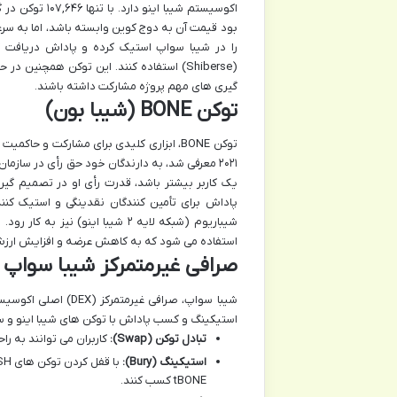
(Shiberse) استفاده کنند. این توکن همچن
گیری های مهم پروژه مشارکت داشته باشند.
توکن BONE (شیبا بون)
توکن BONE، ابزاری کلیدی برای مشارکت و ح
پاداش برای تأمین کنندگان نقدینگی و استیک کنن
استفاده می شود که به کاهش عرضه و افزایش ارزش
صرافی غیرمتمرکز شیبا سواپ (ShibaSwap DEX
استیکینگ و کسب پاداش با توکن های شیبا اینو و سایر توکن های ERC-20 است. شیبا سواپ مجموعه ای از 
تبادل توکن (Swap):
کاربران می توانند به راحتی SHIB، LEASH، BONE و دیگر توکن های ERC-20 را م
استیکینگ (Bury):
tBONE کسب کنند.