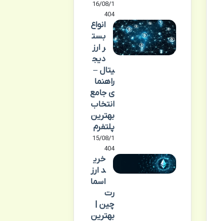
16/08/1
404
انواع
بست
ر ارز
دیج
یتال –
راهنما
ی جامع
انتخاب
بهترین
پلتفرم
15/08/1
404
خری
د ارز
اسما
رت
چین |
بهترین