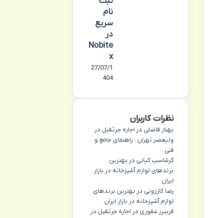
ثبت
نام
سریع
در
Nobite
x
27/07/1
404
نظرات کاربران
بهناز فاضلی
در
اجاره جرثقیل در
ولیعصر تهران : راهنمای جامع و
فنی
گرشاسپ کیانی
در
بهترین
برندهای لوازم آشپزخانه در بازار
ایران
رضا کازرونی
در
بهترین برندهای
لوازم آشپزخانه در بازار ایران
فریبرز غفوری
در
اجاره جرثقیل در