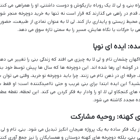
نی، و لی لا، یک روباه بازیگوش و دوست داشتنی، او را همراهی می کنند
دم در راهی می گذارند که قرار است نه تنها به خرید دوچرخه منجر شود
محیط زیستی و پایداری باز کند. لی لا به عنوان نمادی از طبیعت، حضور
ی با حرکات یا نگاه هایش، مسیر را به سمتی تازه سوق می دهد.
: ایده ای نوپا
هان چشمان تام و لی لا به چیزی می افتد که زندگی بنی را تغییر می دهد
 در گوشه ای رها شده اند. این دوچرخه ها که سال ها پیش توسط خود بن
جرقه ای در ذهن تام می زنند. چرا باید دوچرخه نو خرید، وقتی می توان ب
ید؟ این ایده ابتدا برای بنی غریب و حتی ناامیدکننده است؛ او فقط ب
ه های کنجکاو لی لا، او را وادار به فکر کردن می کند. این لحظه، نقطه عط
ده مجدد کاشته می شود.
ی کهنه: روحیه مشارکت
یک فکر ساده به یک پروژه هیجان انگیز تبدیل می شود. بنی، تام و لی ل
 بنی، بلکه دوچرخه های کهنه دوستان و همسایگان را نیز جمع آوری کنند