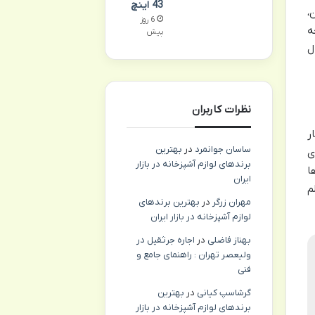
43 اینچ
،
6 روز
ه
پیش
ل
نظرات کاربران
ر
ساسان جوانمرد
در
بهترین
ی
برندهای لوازم آشپزخانه در بازار
ا
ایران
م
مهران زرگر
در
بهترین برندهای
لوازم آشپزخانه در بازار ایران
بهناز فاضلی
در
اجاره جرثقیل در
ولیعصر تهران : راهنمای جامع و
فنی
گرشاسپ کیانی
در
بهترین
برندهای لوازم آشپزخانه در بازار