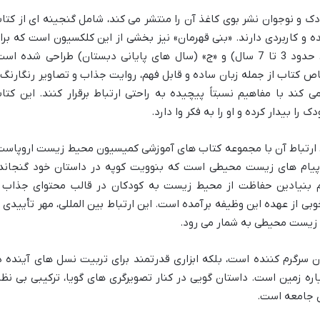
ک و نوجوان نشر بوی کاغذ آن را منتشر می کند، شامل گنجینه ای از کتا
و کاربردی دارند. «بنی قهرمان» نیز بخشی از این کلکسیون است که برا
گروه سنی «ب» (سال های آغازین دبستان، حدود 3 تا 7 سال) و «ج» (سال های پایانی دبستان) طراحی شده اس
ص کتاب از جمله زبان ساده و قابل فهم، روایت جذاب و تصاویر رنگارنگ 
د با مفاهیم نسبتاً پیچیده به راحتی ارتباط برقرار کنند. این کتا
 را بیدار کرده و او را به فکر وا دارد.
»، ارتباط آن با مجموعه کتاب های آموزشی کمیسیون محیط زیست اروپاست
پیام های زیست محیطی است که بنوویت کوپه در داستان خود گنجاند
بنیادین حفاظت از محیط زیست به کودکان در قالب محتوای جذاب 
ی از عهده این وظیفه برآمده است. این ارتباط بین المللی، مهر تأییدی ب
 زیست محیطی به شمار می رود.
ن سرگرم کننده است، بلکه ابزاری قدرتمند برای تربیت نسل های آینده د
ه زمین است. داستان گویی در کنار تصویرگری های گویا، ترکیبی بی نظی
ی جامعه است.