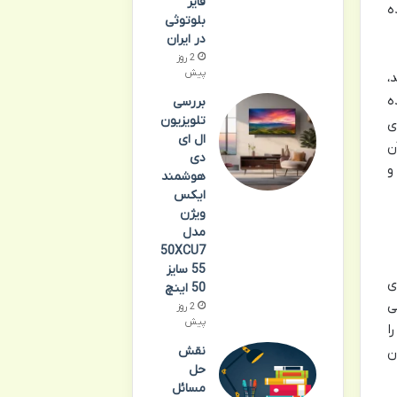
فایر
ه
بلوتوثی
در ایران
2 روز
پیش
،
ه
بررسی
تلویزیون
ی
ال ای
ن
دی
و
هوشمند
ایکس
ویژن
مدل
50XCU7
55 سایز
وی
50 اینچ
ی
2 روز
پیش
ا
نقش
ن
حل
مسائل