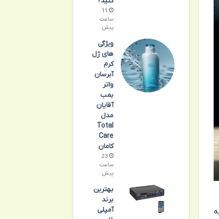
کنید؟
11
ساعت
پیش
ویژگی
های ژل
کرم
آبرسان
واتر
بمب
آقایان
مدل
Total
Care
کامان
23
ساعت
پیش
بهترین
برند
آمپلی
ه