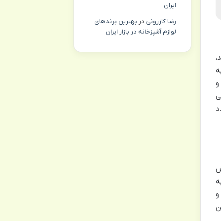
ایران
رضا کازرونی
در
بهترین برندهای
لوازم آشپزخانه در بازار ایران
،
ه
و
ی
د
ش
ه
و
ن