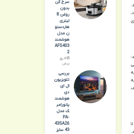
سرخ کن
.
بدون
،
روغن 8
ی
لیتری
هاردستو
ن مدل
هوشمند
AFS403
2
:
4 روز
پیش
ی
ه
بررسی
تلویزیون
ه
ال ای
ف
دی
هوشمند
پانورامی
ک مدل
PA-
43SA26
ا
43 سایز
.