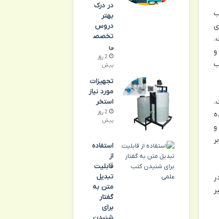
در درک
ب
بهتر
ی
دروس
تخصص
ت.
ی
و
2 روز
ب
پیش
تجهیزات
مورد نیاز
.
استخر
2 روز
ه
پیش
و
ر
استفاده
از
قابلیت
تبدیل
ر
متن به
ر
گفتار
برای
شنیدن