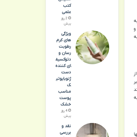
کتب
علمی
2 روز
ه
پیش
و
ویژگی
ه
های کرم
رطوبت
رسان و
دتوکسیف
ای کننده
دست
ز
ژنوبایوتی
ر
ک
د
مناسب
ه
پوست
خشک
4 روز
پیش
نقد و
بررسی
ا