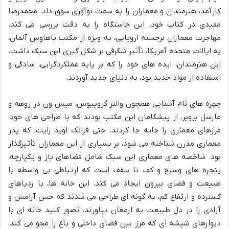
کارآمد، هنرمندان و معماران را به سمت نوآوری سوق داد. محمدرضا
مفیدی در کتاب خود، این خاستگاه را به دقت بررسی می کند.
مهاجرت معماران برجسته اروپایی، به ویژه از مکتب باهاوس آلمان،
به ایالات متحده آمریکا، تأثیر شگرفی بر شکل گیری این سبک داشت.
این هنرمندان، ایده های خود را که بر پایه عملکردگرایی، سادگی و
استفاده از مواد جدید بود، به دنیای جدید آوردند.
چهره های نام آشنایی همچون والتر گروپیوس، میس ون در روهه و
مارسل برویر، از پیشگامان این مکتب بودند که با طراحی های خود،
مرزهای معماری را جابه جا کردند. حتی فرانک لوید رایت، که پدر
معماری مدرن شناخته می شود، بر بسیاری از این معماران تأثیرگذار
بود. شاخصه های معماری این سبک شامل فضاهای باز و یکپارچه،
پنجره های وسیع و کف تا سقف است که ارتباطی بی واسطه با
طبیعت و فضای بیرون ایجاد می کند. این خانه ها، با ردپاهای
گسترده و ارتفاع کم، به گونه ای طراحی می شدند که حس آرامش و
آزادی را در دل طبیعت به ارمغان بیاورند. تصور کنید خانه ای با
دیوارهای شیشه ای که مرز بین فضای داخلی و باغ را محو می کند،