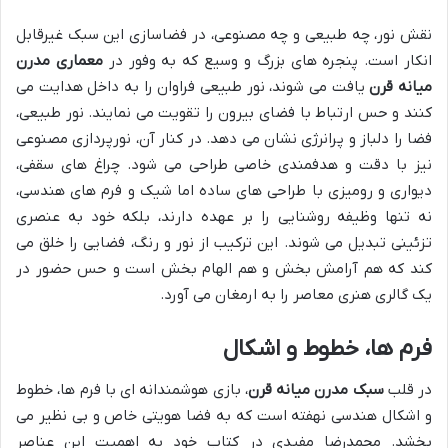
نقش نور، چه طبیعی و چه مصنوعی، در فضاسازی این سبک غیرقابل
انکار است. پنجره های بزرگ و وسیع که به وفور در
معماری مدرن
میانه قرن
یافت می شوند، نور طبیعی فراوان را به داخل هدایت می
کنند و حس ارتباط با فضای بیرون را تقویت می نمایند. نور طبیعی،
فضا را دلباز و پرانرژی نشان می دهد. در کنار آن، نورپردازی مصنوعی
نیز با دقت و هدفمندی خاصی طراحی می شود. چراغ های سقفی،
دیواری و رومیزی با طراحی های ساده اما شیک و فرم های هندسی،
نه تنها وظیفه روشنایی را بر عهده دارند، بلکه خود به عنصری
تزئینی تبدیل می شوند. این ترکیب از نور و رنگ، فضایی را خلق می
کند که هم آرامش بخش و هم الهام بخش است و حس حضور در
یک گالری هنری معاصر را به ارمغان می آورد.
فرم ها، خطوط و اشکال
در قلب
سبک مدرن میانه قرن
، بازی هوشمندانه ای با فرم ها، خطوط
و اشکال هندسی نهفته است که به فضا هویتی خاص و بی نظیر می
بخشد. محمدرضا مفیدی در کتاب خود به اهمیت این عناصر