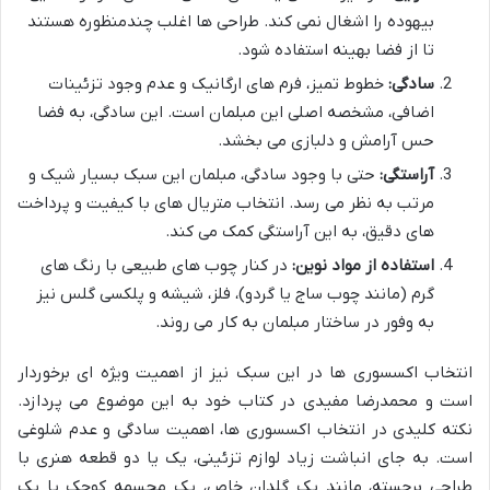
بیهوده را اشغال نمی کند. طراحی ها اغلب چندمنظوره هستند
تا از فضا بهینه استفاده شود.
سادگی:
خطوط تمیز، فرم های ارگانیک و عدم وجود تزئینات
اضافی، مشخصه اصلی این مبلمان است. این سادگی، به فضا
حس آرامش و دلبازی می بخشد.
آراستگی:
حتی با وجود سادگی، مبلمان این سبک بسیار شیک و
مرتب به نظر می رسد. انتخاب متریال های با کیفیت و پرداخت
های دقیق، به این آراستگی کمک می کند.
استفاده از مواد نوین:
در کنار چوب های طبیعی با رنگ های
گرم (مانند چوب ساج یا گردو)، فلز، شیشه و پلکسی گلس نیز
به وفور در ساختار مبلمان به کار می روند.
انتخاب اکسسوری ها در این سبک نیز از اهمیت ویژه ای برخوردار
است و محمدرضا مفیدی در کتاب خود به این موضوع می پردازد.
نکته کلیدی در انتخاب اکسسوری ها، اهمیت سادگی و عدم شلوغی
است. به جای انباشت زیاد لوازم تزئینی، یک یا دو قطعه هنری با
طراحی برجسته، مانند یک گلدان خاص، یک مجسمه کوچک یا یک