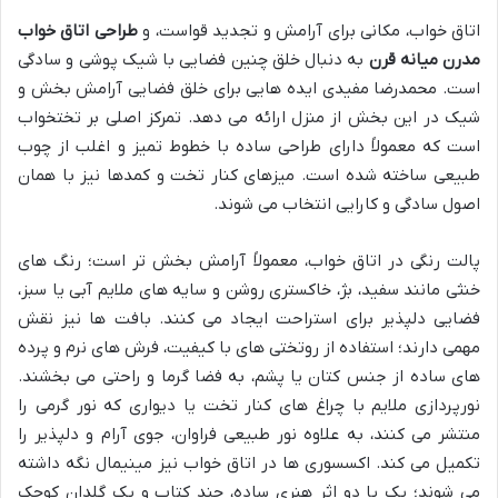
اتاق خواب، مکانی برای آرامش و تجدید قواست، و
طراحی اتاق خواب
مدرن میانه قرن
به دنبال خلق چنین فضایی با شیک پوشی و سادگی
است. محمدرضا مفیدی ایده هایی برای خلق فضایی آرامش بخش و
شیک در این بخش از منزل ارائه می دهد. تمرکز اصلی بر تختخواب
است که معمولاً دارای طراحی ساده با خطوط تمیز و اغلب از چوب
طبیعی ساخته شده است. میزهای کنار تخت و کمدها نیز با همان
اصول سادگی و کارایی انتخاب می شوند.
پالت رنگی در اتاق خواب، معمولاً آرامش بخش تر است؛ رنگ های
خنثی مانند سفید، بژ، خاکستری روشن و سایه های ملایم آبی یا سبز،
فضایی دلپذیر برای استراحت ایجاد می کنند. بافت ها نیز نقش
مهمی دارند؛ استفاده از روتختی های با کیفیت، فرش های نرم و پرده
های ساده از جنس کتان یا پشم، به فضا گرما و راحتی می بخشند.
نورپردازی ملایم با چراغ های کنار تخت یا دیواری که نور گرمی را
منتشر می کنند، به علاوه نور طبیعی فراوان، جوی آرام و دلپذیر را
تکمیل می کند. اکسسوری ها در اتاق خواب نیز مینیمال نگه داشته
می شوند؛ یک یا دو اثر هنری ساده، چند کتاب و یک گلدان کوچک