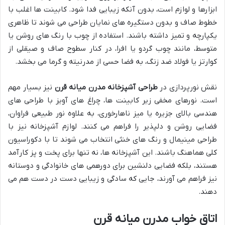
ابزارها و لوازم است، بدون آنکه زیبایی فدا شود. کابینت ها اغلب با
خطوط صاف و بدون دستگیره های نمایان طراحی می شوند تا ظاهری
یکپارچه و تمیز داشته باشند. استفاده از چوب با رنگ های روشن یا
متوسط، مانند چوب گردو یا افرا، در کنار سطوح صاف و صیقلی از
کوارتز یا فولاد ضد زنگ، به فضا حسی از مدرنیته و گرما می بخشد.
نقش نورپردازی در
طراحی آشپزخانه مدرن میانه قرن
نیز بسیار مهم
است. نورهای مخفی زیر کابینت ها، چراغ های آویز با طراحی های
هندسی بالای جزیره یا میز ناهارخوری، به علاوه نور طبیعی فراوان،
فضایی روشن و دلپذیر را فراهم می کنند. لوازم آشپزخانه نیز با
طراحی مینیمال و رنگ های خنثی انتخاب می شوند تا با دکوراسیون
کلی هماهنگ باشند. این آشپزخانه ها، نه تنها برای پخت و پز کارآمد
هستند، بلکه فضایی دلنشین برای دورهمی های خانوادگی و دوستانه
نیز فراهم می آورند، جایی که سادگی و زیبایی دست در دست هم می
دهند.
اتاق خواب مدرن میانه قرن