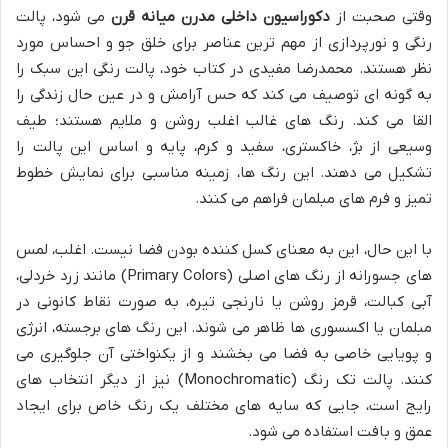
وقتی صحبت از
دکوراسیون داخلی مدرن میانه قرن
می شود، پالت
رنگی و نورپردازی از مهم ترین عناصر برای خلق جو و احساس مورد
نظر هستند. محمدرضا مفیدی در کتاب خود، پالت رنگی این سبک را
به گونه ای توصیف می کند که حس آرامش و در عین حال زندگی را
القا می کند. رنگ های غالب اغلب روشن و ملایم هستند؛ طیف
وسیعی از بژ، خاکستری، سفید و کرم، پایه و اساس این پالت را
تشکیل می دهند. این رنگ ها، زمینه مناسبی برای نمایش خطوط
تمیز و فرم های مبلمان فراهم می کنند.
با این حال، این به معنای کسل کننده بودن فضا نیست. اغلب، لمس
های جسورانه از رنگ های اصلی (Primary Colors) مانند زرد خردلی،
آبی کبالت، قرمز روشن یا نارنجی تیره، به صورت نقاط کانونی در
مبلمان یا اکسسوری ها ظاهر می شوند. این رنگ های برجسته، انرژی
و پویایی خاصی به فضا می بخشند و از یکنواختی آن جلوگیری می
کنند. پالت تک رنگ (Monochromatic) نیز از دیگر انتخاب های
رایج است، جایی که سایه های مختلف یک رنگ خاص برای ایجاد
عمق و بافت استفاده می شود.