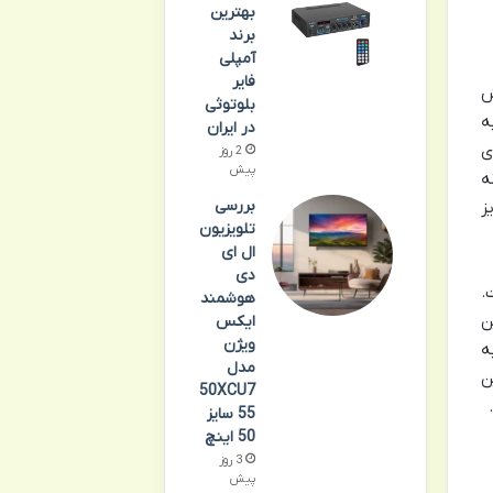
بهترین
برند
آمپلی
فایر
وش
بلوتوثی
ه
در ایران
ی
2 روز
پیش
ه
بررسی
ز
تلویزیون
ال ای
دی
 آن بر کتاب درسی ریاضی 3 است.
هوشمند
ن
ایکس
ویژن
ه
مدل
ن
50XCU7
55 سایز
50 اینچ
3 روز
پیش