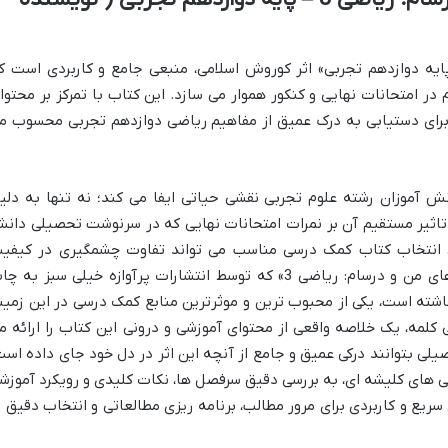
«ماجراهای من و درسام: ریاضی 3 – پایه دوازدهم تجربی» اثر کوروش اسلامی، منبعی جامع و کاربردی است 
در امتحانات نهایی و کنکور هموار می سازد. این کتاب با تمرکز بر محتوا
برای دستیابی به درک عمیق از مفاهیم ریاضی دوازدهم تجربی محسوب م
نی دبیرستان، ریاضی 3 برای دانش آموزان رشته علوم تجربی نقشی حیاتی ایفا می کند؛ نه تنها به دل
 تاثیر مستقیم آن بر نمرات امتحانات نهایی که در سرنوشت تحصیلی دان
ن، انتخاب کتاب کمک درسی مناسب می تواند تفاوت چشمگیری در کیفی
یادگیری و آمادگی ایجاد کند. کتاب «ماجراهای من و درسام: ریاضی 3» که توسط انتشارات پرآوازه خیلی سبز به 
اشته است، یکی از محبوب ترین و موثرترین منابع کمک درسی در این زمین
 کلمه، یک خلاصه واقعی از محتوای آموزشی و درونی این کتاب را ارائه م
یلی بتوانند درکی عمیق و جامع از آنچه این اثر در دل خود جای داده است
رفی های کلیشه ای، به بررسی دقیق سرفصل ها، نکات کلیدی و رویکرد آموزش
ریع و کاربردی برای مرور مطالب، برنامه ریزی مطالعاتی و انتخاب دقیق ت