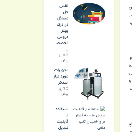
نقش
ان
حل
ر
مسائل
م
در درک
بهتر
دروس
تخصص
ی
3 روز
،
پیش
ه
تجهیزات
ی
مورد نیاز
و
استخر
م
3 روز
پیش
استفاده
از
قابلیت
ع
تبدیل
د