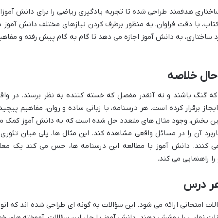
اجراهای من و درسام: ریاضی 3» با ساختاری هدفمند طراحی شده تا تجربه یادگیری ریاضی را برای دانش آموز
تاب، با دقت فراوان، به منظور برطرف کردن نیازهای مختلف دانش آموز د
 ساختاری، به دانش آموز اجازه می دهد تا گام به گام پیش رفته و مفاهی
حال خلاصه
که گنگ باشند و نه آنقدر مفصل که خسته کننده به نظر برسند. در واقع
جاز برقرار کرده است. هر درسنامه، با زبانی ساده و روان، مفاهیم پیچید
رز این بخش، وجود مثال های متعدد حل شده است که به دانش آموز کمک م
برد آن را در مسائل واقعی مشاهده کند. این مثال ها، پلی میان تئوری 
 می کنند. دانش آموز با مطالعه این درسنامه ها، حس می کند یک معل
را راهنمایی می کند.
هر درس
ات امتحانی ارائه می شود. این سؤالات به گونه ای طراحی شده اند که انوا
ات نهایی را پوشش دهند. دانش آموز با حل این سؤالات، آموخته های خو