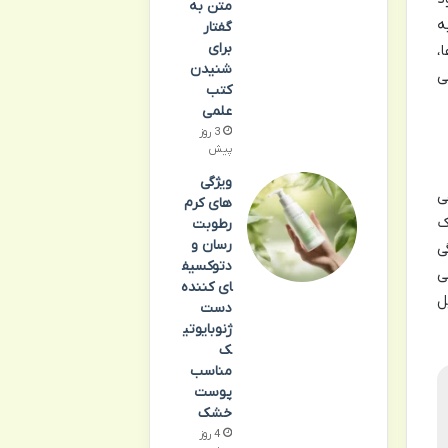
متن به
ه
گفتار
برای
،
شنیدن
ی
کتب
علمی
3 روز
پیش
ویژگی
ی
های کرم
ک
رطوبت
رسان و
ی
دتوکسیف
ی
ای کننده
ل
دست
ژنوبایوتی
ک
مناسب
پوست
خشک
4 روز