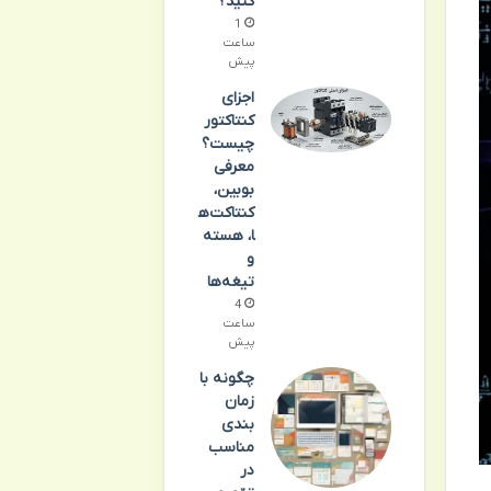
کنید؟
1
ساعت
پیش
اجزای
کنتاکتور
چیست؟
معرفی
بوبین،
کنتاکت‌ه
ا، هسته
و
تیغه‌ها
4
ساعت
پیش
چگونه با
زمان
بندی
مناسب
در