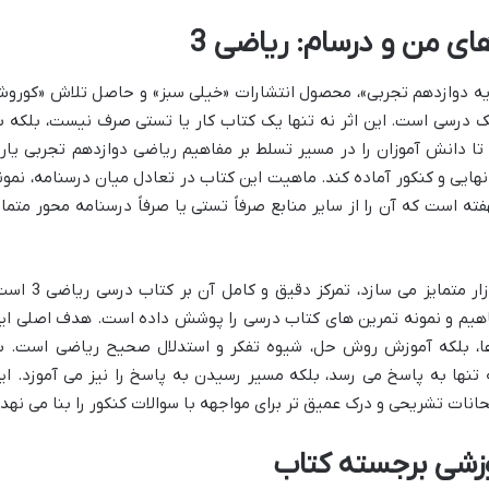
های من و درسام: ریاضی 3
اجراهای من و درسام: ریاضی 3 – پایه دوازدهم تجربی»، محصول انتشارات «خیلی سبز» و حاصل تلاش «کور
ک درسی است. این اثر نه تنها یک کتاب کار یا تستی صرف نیست، بلکه ب
ا دانش آموزان را در مسیر تسلط بر مفاهیم ریاضی دوازدهم تجربی یار
نهایی و کنکور آماده کند. ماهیت این کتاب در تعادل میان درسنامه، نمون
 است که آن را از سایر منابع صرفاً تستی یا صرفاً درسنامه محور متمای
آنچه این کتاب را از دیگر آثار موجود در بازار متمایز می سازد، تمرکز دقیق و کامل
مفاهیم و نمونه تمرین های کتاب درسی را پوشش داده است. هدف اصلی ای
ها، بلکه آموزش روش حل، شیوه تفکر و استدلال صحیح ریاضی است. ب
 تنها به پاسخ می رسد، بلکه مسیر رسیدن به پاسخ را نیز می آموزد. ای
حانات تشریحی و درک عمیق تر برای مواجهه با سوالات کنکور را بنا می نهد.
وزشی برجسته کتاب