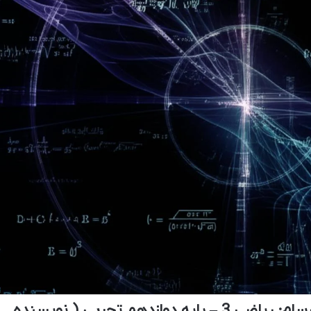
خلاصه کتاب ماجراهای من و درسام: ریاضی 3 – پایه دوازدهم تجربی ( نویسنده