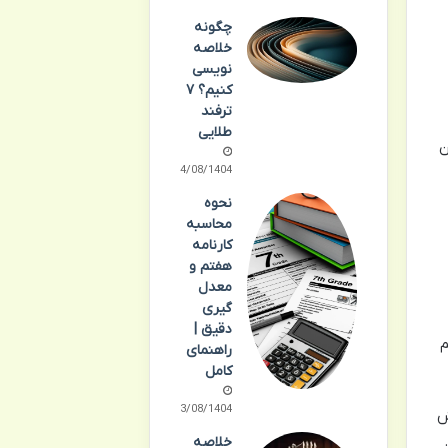
چگونه
خلاصه
نویسی
کنیم؟ ۷
ترفند
طلایی
ن
14/08/1404
نحوه
محاسبه
کارنامه
هفتم و
معدل
گیری
دقیق |
م
راهنمای
کامل
13/08/1404
ش
خلاصه