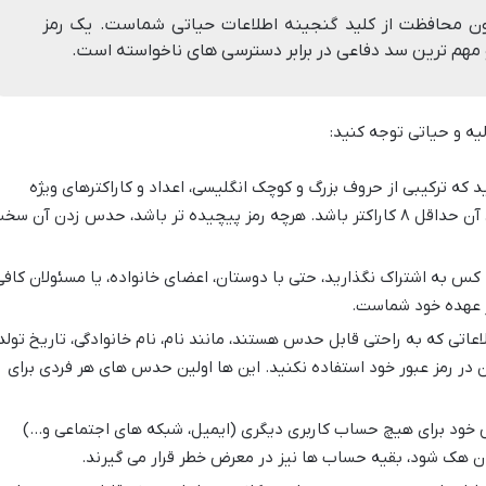
ون محافظت از کلید گنجینه اطلاعات حیاتی شماست. یک رمز
و مهم ترین سد دفاعی در برابر دسترسی های ناخواسته است.
لیه و حیاتی توجه کنید:
 که ترکیبی از حروف بزرگ و کوچک انگلیسی، اعداد و کاراکترهای ویژه
(مانند @, #, $, %, ^, &, *) باشد و طول آن حداقل ۸ کاراکتر باشد. هرچه رمز پیچیده تر باشد، حدس زدن آن س
 کس به اشتراک نگذارید، حتی با دوستان، اعضای خانواده، یا مسئولان کافی
ر عهده خود شماست.
اعاتی که به راحتی قابل حدس هستند، مانند نام، نام خانوادگی، تاریخ تولد،
ن در رمز عبور خود استفاده نکنید. این ها اولین حدس های هر فردی برای
 خود برای هیچ حساب کاربری دیگری (ایمیل، شبکه های اجتماعی و…)
ان هک شود، بقیه حساب ها نیز در معرض خطر قرار می گیرند.