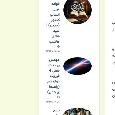
قواعد
عربی
انسانی
کنکور
ی
(جیبی) |
ر
سید
هادی
هاشمی
و
10/08/1404
ه
مهمتری
،
ن نکات
فصل 4
فیزیک
دوازدهم
ش
(راهنما
ی
ی کامل)
ن
30/07/1404
جمع