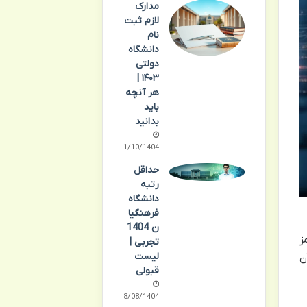
مدارک
لازم ثبت
نام
دانشگاه
دولتی
۱۴۰۳ |
هر آنچه
باید
بدانید
11/10/1404
حداقل
رتبه
دانشگاه
فرهنگیا
ن 1404
ز
تجربی |
لیست
ن
قبولی
18/08/1404