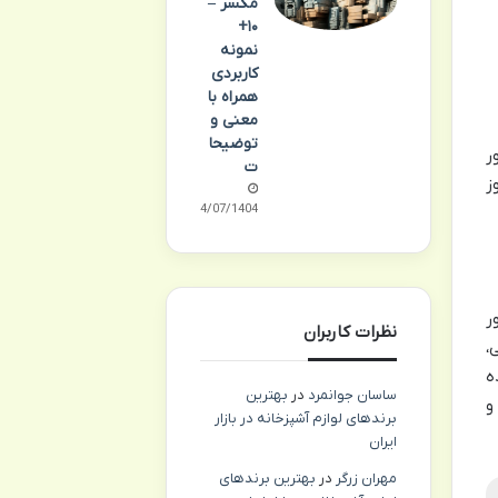
مکسر –
۱۰+
نمونه
کاربردی
همراه با
معنی و
توضیحا
ر
ت
ز
24/07/1404
ر
نظرات کاربران
،
ه
ساسان جوانمرد
در
بهترین
و
برندهای لوازم آشپزخانه در بازار
ایران
مهران زرگر
در
بهترین برندهای