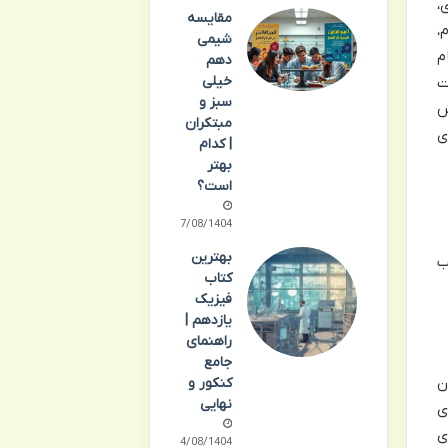
،
مقایسه
،
شیمی
م
دهم
خیلی
ت
سبز و
ش
مبتکران
ی
| کدام
بهتر
است؟
17/08/1404
بهترین
ب
کتاب
فیزیک
یازدهم |
راهنمای
جامع
ن
کنکور و
نهایی
ی
ی
14/08/1404