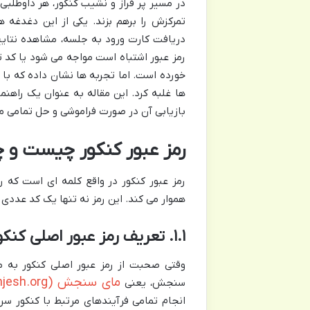
در مسیر پر فراز و نشیب کنکور، هر داوطلبی
تمرکزش را برهم بزند. یکی از این دغدغه
دریافت کارت ورود به جلسه، مشاهده نتایج
رمز عبور اشتباه است مواجه می شود یا کد
خورده است. اما تجربه ها نشان داده که با 
ها غلبه کرد. این مقاله به عنوان یک راهنما
بازیابی آن در صورت فراموشی و حل تمامی مش
رمز عبور کنکور چیست و چ
رمز عبور کنکور در واقع کلمه ای است که ر
هموار می کند. این رمز نه تنها یک کد عددی
۱.۱. تعریف رمز عبور اصلی کنکور (سامانه My Sanjesh)
وقتی صحبت از رمز عبور اصلی کنکور به م
مای سنجش (my.sanjesh.org)
سنجش، یعنی
انجام تمامی فرآیندهای مرتبط با کنکور سر