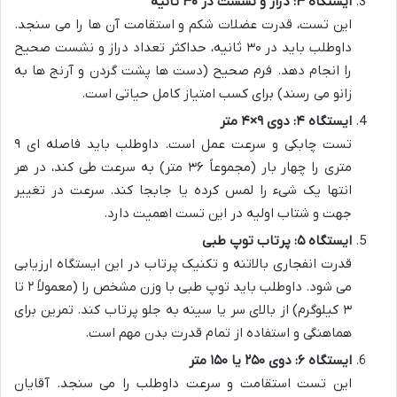
ایستگاه ۳: دراز و نشست در ۳۰ ثانیه
این تست، قدرت عضلات شکم و استقامت آن ها را می سنجد.
داوطلب باید در ۳۰ ثانیه، حداکثر تعداد دراز و نشست صحیح
را انجام دهد. فرم صحیح (دست ها پشت گردن و آرنج ها به
زانو می رسند) برای کسب امتیاز کامل حیاتی است.
ایستگاه ۴: دوی ۹×۴ متر
تست چابکی و سرعت عمل است. داوطلب باید فاصله ای ۹
متری را چهار بار (مجموعاً ۳۶ متر) به سرعت طی کند، در هر
انتها یک شیء را لمس کرده یا جابجا کند. سرعت در تغییر
جهت و شتاب اولیه در این تست اهمیت دارد.
ایستگاه ۵: پرتاب توپ طبی
قدرت انفجاری بالاتنه و تکنیک پرتاب در این ایستگاه ارزیابی
می شود. داوطلب باید توپ طبی با وزن مشخص را (معمولاً ۲ تا
۳ کیلوگرم) از بالای سر یا سینه به جلو پرتاب کند. تمرین برای
هماهنگی و استفاده از تمام قدرت بدن مهم است.
ایستگاه ۶: دوی ۲۵۰ یا ۱۵۰ متر
این تست استقامت و سرعت داوطلب را می سنجد. آقایان