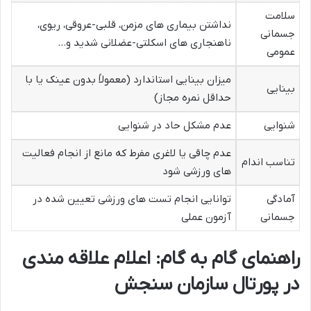
سلامت
نداشتن بیماری های مزمن، قلبی-عروقی، ریوی،
جسمانی
ناهنجاری های اسکلتی-عضلانی شدید و…
عمومی
میزان بینایی استاندارد (معمولاً بدون عینک یا با
بینایی
حداقل نمره مجاز)
شنوایی
عدم مشکل حاد در شنوایی
عدم چاقی یا لاغری مفرط که مانع از انجام فعالیت
تناسب اندام
های ورزشی شود
آمادگی
توانایی انجام تست های ورزشی تعیین شده در
جسمانی
آزمون عملی
راهنمای گام به گام: اعلام علاقه مندی
در پورتال سازمان سنجش