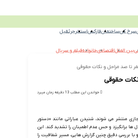
سرخ کن
ساختمان
فارکس
استخر
جرثقیل
ی
بین الملل
اقتصادی
خانواده
فیلم و سریال
خواندن این مطلب 13 دقیقه زمان میبرد
جازی منتشر می شوند، شنیدن عباراتی مانند «دستور
 را در دل ها برانگیزد و حس عدم اطمینان را تشدید کند. این
د و با بررسی دقیق چنین گزارش هایی، مسیر شفافیت را