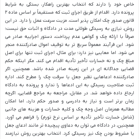
خاص خود را دارند که انتخاب بهترین راهکار، بستگی به شرایط
پرونده دارد. اقدام از طریق اجرای ثبت که مستقیماً بر اساس ماده ۲
قانون صدور چک امکان پذیر است، مزیت سرعت عمل را دارد. در این
روش، نیازی به رسیدگی طولانی مدت در دادگاه و اثبات حق نیست؛
صرفاً با ارائه چک و گواهی عدم پرداخت، دستور اجراییه صادر می
شود. این فرآیند معمولاً سریع تر به توقیف اموال صادرکننده منجر
می شود. اما معایبی نیز دارد؛ برای مثال، اجرای ثبت تنها برای اصل
مبلغ چک و نه خسارات تأخیر تأدیه اقدام می کند، مگر اینکه حکم
قضایی جداگانه ای در این زمینه صادر شده باشد. همچنین، اگر
صادرکننده ادعاهایی نظیر جعل یا سرقت چک را مطرح کند، اداره
ثبت صلاحیت رسیدگی به این ادعاها را ندارد و پرونده به دادگاه
ارجاع داده خواهد شد. در مقابل، مراجعه به مراجع قضایی، اگرچه
زمان برتر است و نیاز به دادرسی و صدور حکم دارد، اما امکان
مطالبه همزمان اصل وجه چک و کلیه خسارات و هزینه های جانبی
(شامل خسارت تأخیر تأدیه بر اساس نرخ تورم) را فراهم می آورد.
همچنین، در دادگاه می توان به دعاوی پیچیده تر مانند ادعای جعل
یا مشروط بودن چک نیز رسیدگی کرد. انتخاب بهترین روش نیازمند