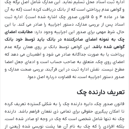
اداره ثبت اسناد محل تسلیم نماید. این مدارک شامل اصل برگه چک
و گواهی عدم پرداختی است که از بانک دریافت کرده است (که به آن
ها در ماده ۴ و ۵ قانون صدور چک اشاره شده است). اداره ثبت
اسناد پس از بررسی مدارک، دستور اجراییه را صادر می کند. با این
حال، شرط مهمی برای صدور این اجراییه وجود دارد:
مطابقت امضای
چک به نمونه امضای صادرکننده در بانک باید توسط خود بانک
گواهی شده باشد.
این گواهی توسط بانک بر روی همان برگه عدم
پرداخت یا به صورت جداگانه صادر می شود و اطمینان می دهد که
امضای روی چک، متعلق به صاحب حساب است و ادعای جعل امضا
مطرح نیست. نقش اداره ثبت در این فرآیند، بررسی صحت مدارک و
صدور دستور اجراییه است، نه قضاوت درباره اصل دعوا.
تعریف دارنده چک
قانون صدور چک، دایره دارنده چک را به شکلی گسترده تعریف کرده
تا امکان پیگیری حقوقی برای تمامی ذی نفعان فراهم باشد. دارنده
چک نه تنها شامل شخصی است که چک در وجه او صادر شده است،
بلکه افرادی را که چک به نام آن ها پشت نویسی شده (یعنی از