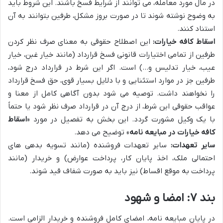
در مال مورد معامله، می توانند از شرایط فسخ باشند. این شروط باید
به وضوح نوشته شوند تا در صورت بروز مشکل، طرفین بتوانند به آن
استناد کنند.
اسقاط کافه خیارات:
این اصطلاح حقوقی به معنای صرف نظر کردن
طرفین از تمامی اختیارات قانونی فسخ قرارداد (مانند خیار غبن، خیار
عیب، خیار تدلیس و…) است. اگر این شرط در قرارداد درج شود،
طرفین جز در موارد استثنایی و با دلایل بسیار قوی، حق فسخ قرارداد
را نخواهند داشت. توصیه می شود بدون آگاهی کامل از معنا و
عواقب حقوقی این شرط، از درج آن در قرارداد صرف نظر شود یا حتماً
با یک وکیل مشورت گردد. این بخش به تفصیل در مورد «
اسقاط
کافه خیارات در مبایعه نامه
» توضیح می دهد.
سایر تعهدات:
سایر تعهدات فروشنده (مانند تسویه بدهی های
احتمالی ملک، اخذ پایان کار، پرداخت عوارض) و خریدار (مانند
پرداخت به موقع اقساط) نیز باید به صورت شفاف قید شوند.
بند ۷: امضا و شهود
در پایان مبایعه نامه، امضای کامل فروشنده و خریدار الزامی است.