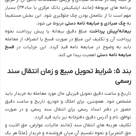
برنامه های مربوطه (مانند اپلیکیشن بانک مرکزی یا ساد۲۴) بسیار
مهم است تا از بلامحل بودن چک جلوگیری شود. این بخش مستقیماً
به
چک صیادی و مبایعه نامه دستی
مربوط می شود.
بیعانه/پیش پرداخت:
مبلغ دقیق بیعانه یا پیش پرداخت، نحوه
پرداخت آن و تکلیف این مبلغ در صورت فسخ یا انصراف از معامله
باید به وضوح در مبایعه نامه قید گردد. این جزئیات در
فسخ
مبایعه نامه دستی
اهمیت پیدا می کند.
بند ۵: شرایط تحویل مبیع و زمان انتقال سند
رسمی
تاریخ و ساعت دقیق تحویل فیزیکی مال مورد معامله به خریدار باید
مشخص شود. همچنین، برای املاک و خودرو، تاریخ و ساعت دقیق
حضور در دفتر اسناد رسمی برای انتقال سند رسمی، و در صورت
توافق، نام و آدرس دقیق دفترخانه نیز باید قید گردد.
تکلیف هزینه های انتقال سند (مانند مالیات، عوارض، حق الثبت و
حق التحریر) و نحوه تقسیم آن میان فروشنده و خریدار (مثلاً هر یک