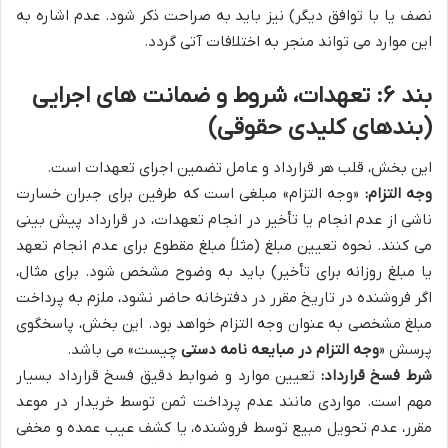
نصف یا با توافق دیگر) نیز باید به صراحت ذکر شود. عدم اشاره به
این موارد می تواند منجر به اختلافات آتی گردد.
بند ۶: تعهدات، شروط و ضمانت های اجرایی
(بندهای کلیدی حقوقی)
این بخش، قلب هر قرارداد و عامل تضمین اجرای تعهدات است.
وجه التزام:
«وجه التزام» مبلغی است که طرفین برای جبران خسارت
ناشی از عدم انجام یا تأخیر در انجام تعهدات، در قرارداد پیش بینی
می کنند. نحوه تعیین مبلغ (مثلاً مبلغ مقطوع برای عدم انجام تعهد
یا مبلغ روزانه برای تأخیر) باید به وضوح مشخص شود. برای مثال،
اگر فروشنده در تاریخ مقرر در دفترخانه حاضر نشود، ملزم به پرداخت
مبلغ مشخصی به عنوان وجه التزام خواهد بود. این بخش، پاسخگوی
پرسش «
وجه التزام در مبایعه نامه دستی
چیست» می باشد.
شرط فسخ قرارداد:
تعیین موارد و ضوابط دقیق فسخ قرارداد بسیار
مهم است. مواردی مانند عدم پرداخت ثمن توسط خریدار در موعد
مقرر، عدم تحویل مبیع توسط فروشنده، یا کشف عیب عمده و مخفی