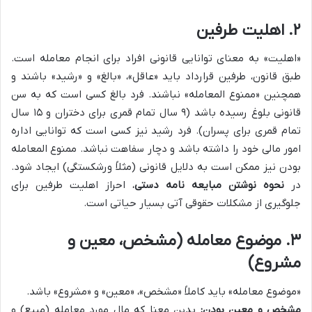
۲. اهلیت طرفین
«اهلیت» به معنای توانایی قانونی افراد برای انجام معامله است.
طبق قانون، طرفین قرارداد باید «عاقل»، «بالغ» و «رشید» باشند و
همچنین «ممنوع المعامله» نباشند. فرد بالغ کسی است که به سن
قانونی بلوغ رسیده باشد (۹ سال تمام قمری برای دختران و ۱۵ سال
تمام قمری برای پسران). فرد رشید نیز کسی است که توانایی اداره
امور مالی خود را داشته باشد و دچار سفاهت نباشد. ممنوع المعامله
بودن نیز ممکن است به دلایل قانونی (مثلاً ورشکستگی) ایجاد شود.
در
نحوه نوشتن مبایعه نامه دستی
، احراز اهلیت طرفین برای
جلوگیری از مشکلات حقوقی آتی بسیار حیاتی است.
۳. موضوع معامله (مشخص، معین و
مشروع)
«موضوع معامله» باید کاملاً «مشخص»، «معین» و «مشروع» باشد.
مشخص و معین بودن:
بدین معنا که مال مورد معامله (مبیع) و