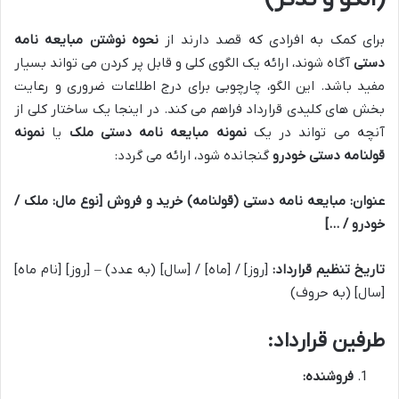
برای کمک به افرادی که قصد دارند از
نحوه نوشتن مبایعه نامه
دستی
آگاه شوند، ارائه یک الگوی کلی و قابل پر کردن می تواند بسیار
مفید باشد. این الگو، چارچوبی برای درج اطلاعات ضروری و رعایت
بخش های کلیدی قرارداد فراهم می کند. در اینجا یک ساختار کلی از
آنچه می تواند در یک
نمونه مبایعه نامه دستی ملک
یا
نمونه
قولنامه دستی خودرو
گنجانده شود، ارائه می گردد:
عنوان: مبایعه نامه دستی (قولنامه) خرید و فروش [نوع مال: ملک /
خودرو / …]
تاریخ تنظیم قرارداد:
[روز] / [ماه] / [سال] (به عدد) – [روز] [نام ماه]
[سال] (به حروف)
طرفین قرارداد:
فروشنده: