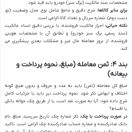
مشخصات سند مالکیت (برگ سبز) خودرو باید قید شود.
برای سایر کالاها:
شرح دقیق و جامع شامل نوع، مدل، وضعیت (نو،
دست دوم)، شماره سریال و تعداد کالا الزامی است.
نکته حیاتی:
احراز مالکیت فروشنده، با بررسی دقیق اسناد مالکیت
(سند رسمی، برگ سبز خودرو) و تطابق آن با مشخصات هویتی
فروشنده، از بروز معامله مال غیر و مشکلات بعدی پیشگیری می
کند.
بند ۴: ثمن معامله (مبلغ، نحوه پرداخت و
بیعانه)
مبلغ کل معامله (ثمن) باید به عدد و حروف و بدون هیچ گونه
اختلاف و ابهامی ذکر شود. نحوه پرداخت نیز باید با جزئیات کامل
شرح داده شود؛ آیا به صورت نقد است، یا از طریق چک، حواله بانکی
یا اقساط؟
در صورت پرداخت با چک:
ذکر شماره چک، تاریخ سررسید، مبلغ، نام
بانک صادرکننده و شماره حساب صادرکننده چک الزامی است. تاکید
بر ثبت چک در سامانه صیادی و بررسی استعلامات بانکی آن از طریق