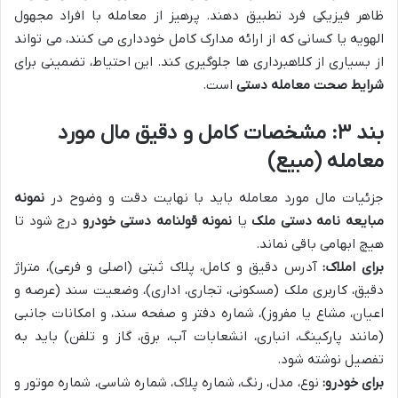
ظاهر فیزیکی فرد تطبیق دهند. پرهیز از معامله با افراد مجهول
الهویه یا کسانی که از ارائه مدارک کامل خودداری می کنند، می تواند
از بسیاری از کلاهبرداری ها جلوگیری کند. این احتیاط، تضمینی برای
شرایط صحت معامله دستی
است.
بند ۳: مشخصات کامل و دقیق مال مورد
معامله (مبیع)
جزئیات مال مورد معامله باید با نهایت دقت و وضوح در
نمونه
مبایعه نامه دستی ملک
یا
نمونه قولنامه دستی خودرو
درج شود تا
هیچ ابهامی باقی نماند.
برای املاک:
آدرس دقیق و کامل، پلاک ثبتی (اصلی و فرعی)، متراژ
دقیق، کاربری ملک (مسکونی، تجاری، اداری)، وضعیت سند (عرصه و
اعیان، مشاع یا مفروز)، شماره دفتر و صفحه سند، و امکانات جانبی
(مانند پارکینگ، انباری، انشعابات آب، برق، گاز و تلفن) باید به
تفصیل نوشته شود.
برای خودرو:
نوع، مدل، رنگ، شماره پلاک، شماره شاسی، شماره موتور و