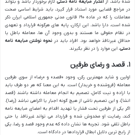
شده باشد، از
اعتبار مبایعه نامه دستی
لازم برخوردار باشد و بتواند
در مراجع قضایی مورد استناد قرار گیرد، باید شرایط اساسی صحت
معاملات را که در ماده ۱۹۰ قانون مدنی جمهوری اسلامی ایران ذکر
شده است، دارا باشد. این ارکان، پایه های هرگونه قرارداد و تعهدی
در نظام حقوقی ما هستند و بدون وجود آن ها، معامله باطل یا
حداقل غیرنافذ خواهد بود. افراد باید در
نحوه نوشتن مبایعه نامه
دستی
، این موارد را در نظر بگیرند.
۱. قصد و رضای طرفین
اولین و شاید مهمترین رکن، وجود «قصد» و «رضا» از سوی طرفین
معامله (فروشنده و خریدار) است. به این معنا که هر دو طرف باید
با اراده و نیت کامل، تصمیم به انجام معامله داشته باشند (قصد
انشا)، و این تصمیم ناشی از هیچ گونه اجبار یا اکراهی نباشد (رضا).
اگر یکی از طرفین تحت فشار یا تهدید اقدام به امضای مبایعه نامه
کند، رضایت او مخدوش شده و قرارداد می تواند غیرنافذ یا حتی
باطل تلقی شود. تجربه ها نشان داده که عدم وجود قصد و رضا، یکی
از رایج ترین دلایل ابطال قراردادها در دادگاه است.