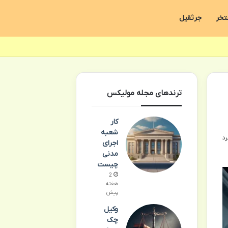
تخر
جرثقیل
ترندهای مجله مولیکس
کار
شعبه
اجرای
مدنی
چیست
2
هفته
پیش
وکیل
چک