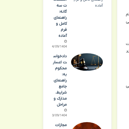
ت سه
گانه:
م
راهنمای
می
کامل و
فرم
آماده
ت
24/09/1404
د
دادخواس
ت اعسار
محکوم
به:
راهنمای
ی
جامع
شرایط،
مدارک و
مراحل
23/09/1404
مجازات