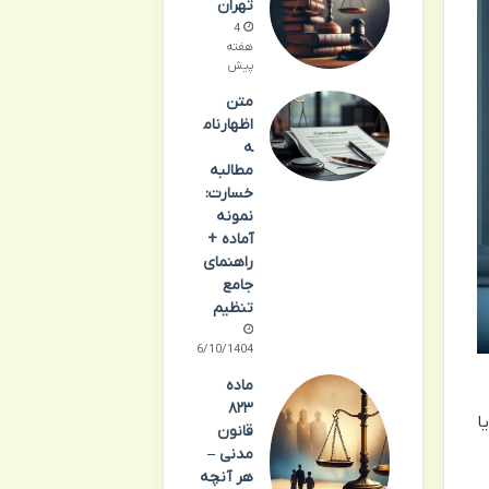
تهران
4
هفته
پیش
متن
اظهارنام
ه
مطالبه
خسارت:
نمونه
آماده +
راهنمای
جامع
تنظیم
06/10/1404
ماده
۸۲۳
ا
قانون
مدنی –
هر آنچه