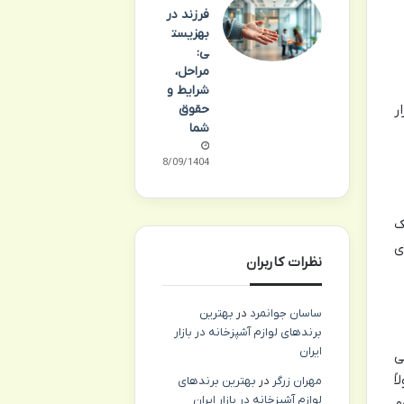
فرزند در
بهزیست
ی:
مراحل،
شرایط و
ر
حقوق
شما
18/09/1404
ک
ی
نظرات کاربران
ساسان جوانمرد
در
بهترین
برندهای لوازم آشپزخانه در بازار
ایران
ی
ً
مهران زرگر
در
بهترین برندهای
لوازم آشپزخانه در بازار ایران
م