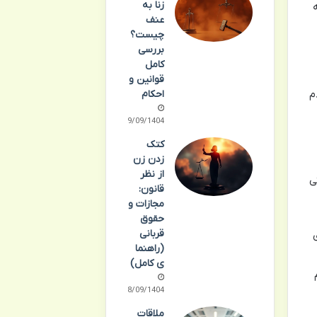
زنا به
عنف
چیست؟
بررسی
کامل
قوانین و
احکام
م
19/09/1404
کتک
زدن زن
از نظر
ی
قانون:
مجازات و
حقوق
قربانی
(راهنما
ی کامل)
18/09/1404
ملاقات