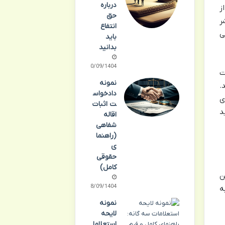
درباره
ز
حق
ر
انتفاع
ی
باید
بدانید
30/09/1404
ت
نمونه
.
دادخواس
ی
ت اثبات
د
اقاله
شفاهی
(راهنما
ی
حقوقی
کامل)
ن
28/09/1404
ه
نمونه
لایحه
استعلاما