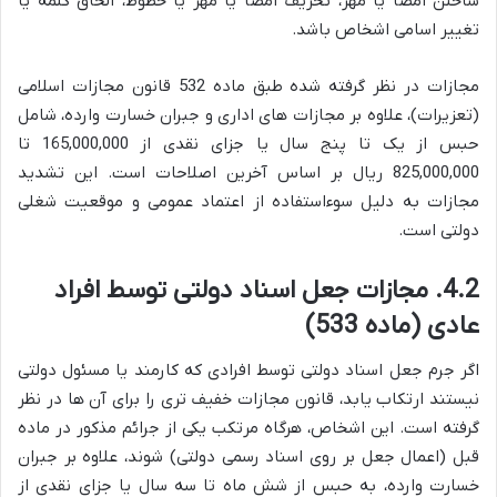
ساختن امضا یا مهر، تحریف امضا یا مهر یا خطوط، الحاق کلمه یا
تغییر اسامی اشخاص باشد.
مجازات در نظر گرفته شده طبق ماده 532 قانون مجازات اسلامی
(تعزیرات)، علاوه بر مجازات های اداری و جبران خسارت وارده، شامل
حبس از یک تا پنج سال یا جزای نقدی از 165,000,000 تا
825,000,000 ریال بر اساس آخرین اصلاحات است. این تشدید
مجازات به دلیل سوءاستفاده از اعتماد عمومی و موقعیت شغلی
دولتی است.
4.2. مجازات جعل اسناد دولتی توسط افراد
عادی (ماده 533)
اگر جرم جعل اسناد دولتی توسط افرادی که کارمند یا مسئول دولتی
نیستند ارتکاب یابد، قانون مجازات خفیف تری را برای آن ها در نظر
گرفته است. این اشخاص، هرگاه مرتکب یکی از جرائم مذکور در ماده
قبل (اعمال جعل بر روی اسناد رسمی دولتی) شوند، علاوه بر جبران
خسارت وارده، به حبس از شش ماه تا سه سال یا جزای نقدی از