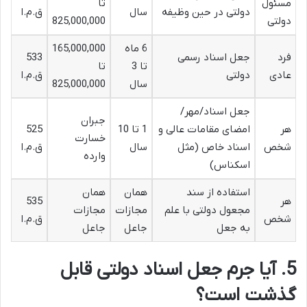
مسئول
تا
دولتی در حین وظیفه
سال
ق.م.ا
دولتی
825,000,000
6 ماه
165,000,000
فرد
جعل اسناد رسمی
533
تا 3
تا
عادی
دولتی
ق.م.ا
سال
825,000,000
جعل اسناد/مهر/
جبران
هر
امضای مقامات عالی و
1 تا 10
525
خسارت
شخص
اسناد خاص (مثل
سال
ق.م.ا
وارده
اسکناس)
استفاده از سند
همان
همان
هر
535
مجعول دولتی با علم
مجازات
مجازات
شخص
ق.م.ا
به جعل
جاعل
جاعل
5. آیا جرم جعل اسناد دولتی قابل
گذشت است؟