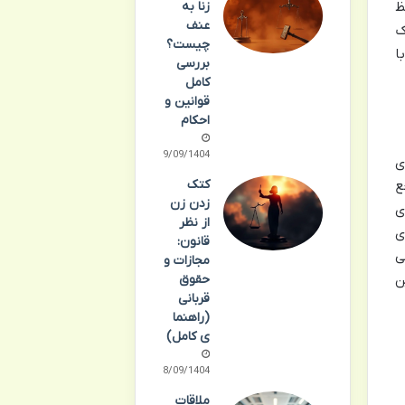
ظ
زنا به
عنف
ک
چیست؟
ا
بررسی
کامل
قوانین و
احکام
19/09/1404
ی
کتک
ع
زدن زن
ی
از نظر
ی
قانون:
ی
مجازات و
حقوق
ن
قربانی
(راهنما
ی کامل)
18/09/1404
ملاقات