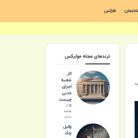
اختمان
فارکس
ترندهای مجله مولیکس
کار
شعبه
اجرای
مدنی
چیست
2
هفته
پیش
وکیل
چک