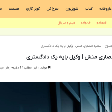
داروخانه
کتاب
تلویزیون
سرخ کن
کولر گازی
صنعت
س
اقتصادی
خانواده
فیلم و سریال
اسوج – سعید انصاری منش | وکیل پایه یک دادگستری
نصاری منش | وکیل پایه یک دادگستری
خواندن این مطلب 14 دقیقه زمان میبرد