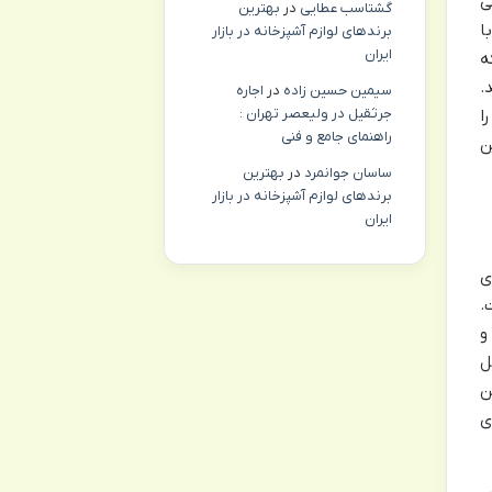
ی
گشتاسب عطایی
در
بهترین
ا
برندهای لوازم آشپزخانه در بازار
ایران
ه
.
سیمین حسین زاده
در
اجاره
جرثقیل در ولیعصر تهران :
ا
راهنمای جامع و فنی
ن
ساسان جوانمرد
در
بهترین
برندهای لوازم آشپزخانه در بازار
ایران
ی
.
و
ل
ن
ی