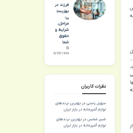
فرزند در
ش
بهزیست
ه
ی:
مراحل،
شرایط و
حقوق
شما
ل
18/09/1404
…
،
ی
ا
نظرات کاربران
ه
سهیل راستی
در
بهترین برندهای
لوازم آشپزخانه در بازار ایران
شبیر شمس
در
بهترین برندهای
ز
لوازم آشپزخانه در بازار ایران