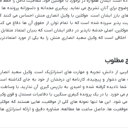
ه است. ایشان همواره در برخورد با موکلین خود، شفافیت کامل را حفظ م
ضوح برای آنان تشریح می نماید. پیگیری مجدانه و دلسوزانه پرونده ها ب
ای بارز ایشان است. موکلین با
وکیل انصاری منش احساس می کنند ک
ذیر سپرده شده است که با تمام توان از حقوق آن ها دفاع می کند
 موکلین، اصلی خدشه ناپذیر در دفتر ایشان است که بنیان اعتماد متقابل ر
 اخلاقی است که
وکیل سعید انصاری منش را به یکی از مورد اعتمادتری
ج مطلوب
کیبی از دانش، تجربه و مهارت های استراتژیک است.
وکیل سعید انصار
 های دشوار و پیچیده، کارنامه ای درخشان از خود به جای گذاشته است
شما نادیده گرفته شده و امیدی به بازپس گیری آن ندارید، با وساطت 
م می خورد. یا در یک پرونده کیفری سنگین، با دفاعیات مستدل و قوی
وکی
ی شود. این ها تنها نمونه های کلی از موفقیت هایی هستند که موکلی
ن موفقیت ها، حاصل ساعت ها مطالعه، مشاوره دقیق و ارائه استراتژی ها