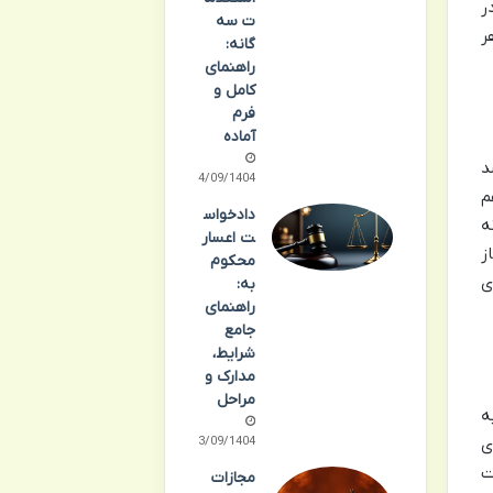
ر
ت سه
ر
گانه:
راهنمای
کامل و
فرم
آماده
د
24/09/1404
م
دادخواس
ه
ت اعسار
ز
محکوم
ی
به:
راهنمای
جامع
شرایط،
مدارک و
مراحل
ه
ی
23/09/1404
ت
مجازات