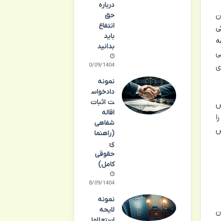
درباره
ن
حق
انتفاع
ی
باید
ه
بدانید
ی
30/09/1404
ی
نمونه
دادخواس
ت اثبات
ش
اقاله
ا
شفاهی
ص
(راهنما
ی
حقوقی
کامل)
28/09/1404
نمونه
لایحه
ن
استعلاما