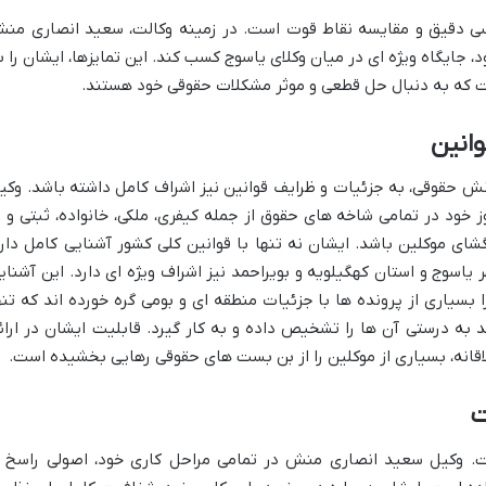
رسی دقیق و مقایسه نقاط قوت است. در زمینه وکالت،
سعید انصاری من
 جایگاه ویژه ای در میان وکلای یاسوج کسب کند. این تمایزها، ایشان را ب
است که به دنبال حل قطعی و موثر مشکلات حقوقی خود هستند.
انین
ش حقوقی، به جزئیات و ظرایف قوانین نیز اشراف کامل داشته باشد.
وکی
 خود در تمامی شاخه های حقوق از جمله
کیفری، ملکی، خانواده، ثبتی و 
ای موکلین باشد. ایشان نه تنها با قوانین کلی کشور آشنایی کامل دارد
اسوج و استان کهگیلویه و بویراحمد نیز اشراف ویژه ای دارد. این آشنای
سیاری از پرونده ها با جزئیات منطقه ای و بومی گره خورده اند که تنه
 به درستی آن ها را تشخیص داده و به کار گیرد. قابلیت ایشان در ارائ
قانه، بسیاری از موکلین را از بن بست های حقوقی رهایی بخشیده است.
ت
ت.
وکیل سعید انصاری منش در تمامی مراحل کاری خود، اصولی راسخ ا