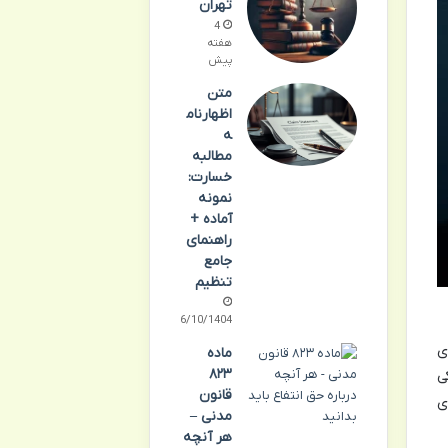
تهران
4
هفته
پیش
متن
اظهارنام
ه
مطالبه
خسارت:
نمونه
آماده +
راهنمای
جامع
تنظیم
06/10/1404
ی
ماده
۸۲۳
ی
قانون
ی
مدنی –
هر آنچه