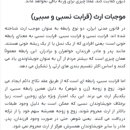
دیون کفایت کند، عملاً چیزی برای ورثه باقی نخواهد ماند.
موجبات ارث (قرابت نسبی و سببی)
در قانون مدنی ایران، دو نوع رابطه به عنوان موجب ارث شناخته
شده اند: قرابت نسبی و قرابت سببی. قرابت نسبی به معنای رابطه
خونی است؛ یعنی افرادی که از یک نسل یا از یک ریشه خونی هستند،
مانند پدر و مادر، فرزندان، خواهران و برادران. این رابطه معمولاً
همان چیزی است که بیشتر مردم از آن به عنوان خویشاوندی یاد می
کنند و اساس اکثر تقسیم بندی های ارثی را تشکیل می دهد.
اما قرابت سببی، رابطه ای است که از طریق عقد نکاح دائم ایجاد می
شود. زوج و زوجه (زن و شوهر) به دلیل همین رابطه سببی، از
یکدیگر ارث می برند. این یک امتیاز ویژه برای زوجین است، زیرا
برخلاف خویشاوندان نسبی که ممکن است به دلیل وجود طبقات
بالاتر از ارث محروم شوند، زوج و زوجه همیشه سهم خود را از ترکه
دریافت می کنند. یعنی شوهر، حتی در صورت وجود فرزندان، پدر،
مادر یا سایر خویشاوندان همسرش، هرگز از ارث محروم نمی شود.