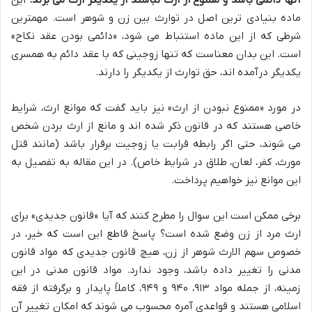
ماده بنیادی ترین اصل در توارث بین زن و شوهر است. مهمترین
شرطی که از این ماده استنباط می شود، «دائمی بودن عقد نکاح»
است. این بدان معناست که تنها زوجینی که با عقد دائم به همسری
یکدیگر درآمده اند، حق توارث از یکدیگر را دارند.
در مورد «ممنوع نبودن از ارث» نیز باید گفت که موانع ارث، شرایط
خاصی هستند که در قانون ذکر شده اند و مانع از ارث بردن شخص
می شوند، حتی اگر رابطه قرابت یا زوجیت برقرار باشد (مانند قتل
مورث، کفر، لعان، طلاق در شرایط خاص). در این مقاله به تفصیل به
این موانع نیز خواهیم پرداخت.
برخی ممکن است این سوال را مطرح کنند که آیا «قانون جدیدی» برای
ارث مرد از زن وضع شده است؟ پاسخ قاطع این است که خیر، در
خصوص سهم الارث شوهر از زن، هیچ قانون جدیدی که مواد قانون
مدنی را تغییر داده باشد، وجود ندارد. مواد قانون مدنی در این
زمینه، از جمله مواد ۹۱۳، ۹۴۰ و ۹۴۹، کاملاً پایدار و برگرفته از فقه
اسلامی هستند و قواعدی آمره محسوب می شوند که امکان تغییر آن