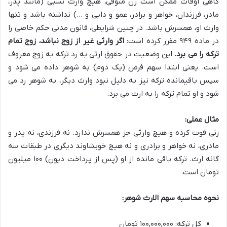
گاهی اوقات ممکن است زن متوفی، هیچ وارث نسبی (مانند پدر،
مادر، فرزندان، خواهر و برادر، عمو و دایی و …) نداشته باشد و تنها
وارث او، همسرش باشد. در چنین شرایطی، قانون مدنی حکم خاصی را
در ماده ۹۴۹ مقرر کرده است:
اگر وارثی غیر از زوج نباشد، زوج تمام
ترکه را می برد.
این وضعیت در حقوق ارثی به رد ترکه به زوج معروف
است. یعنی ابتدا سهم فرض (یک دوم) به شوهر داده می شود و
سپس باقیمانده ترکه نیز به دلیل نبود وارث دیگر، به شوهر رد می
شود و او تمام ترکه را به ارث می برد.
مثال عملی:
زنی فوت کرده و هیچ وارثی جز همسرش ندارد. نه فرزندی، نه پدر و
مادری، نه خواهر و برادری و نه هیچ خویشاوند دیگری در طبقات سه
گانه ارث. ترکه باقی مانده از او (پس از پرداخت دیون) ۱۰۰ میلیون
تومان است.
نحوه محاسبه سهم الارث شوهر:
کل ترکه: ۱۰۰,۰۰۰,۰۰۰ تومان