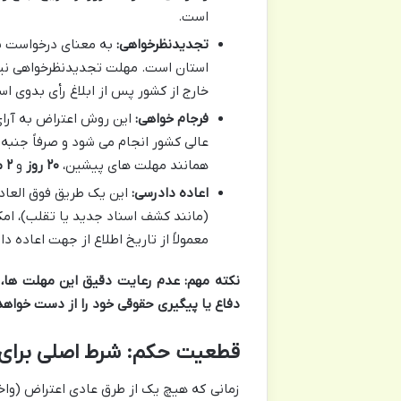
است.
تجدیدنظرخواهی:
به معنای درخواست با
استان است. مهلت تجدیدنظرخواهی نیز
خارج از کشور پس از ابلاغ رأی بدوی ا
فرجام خواهی:
این روش اعتراض به آرای
عالی کشور انجام می شود و صرفاً جنبه
همانند مهلت های پیشین،
۲۰ روز
و
۲ ماه
اعاده دادرسی:
این یک طریق فوق العاد
(مانند کشف اسناد جدید یا تقلب)، ا
معمولاً از تاریخ اطلاع از جهت اعاده 
نکته مهم:
عدم رعایت دقیق این مهلت ها، 
دفاع یا پیگیری حقوقی خود را از دست خواهد 
قطعیت حکم: شرط اصلی برای ا
زمانی که هیچ یک از طرق عادی اعتراض (وا