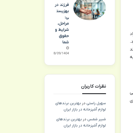
فرزند در
بهزیست
ی:
مراحل،
شرایط و
د
حقوق
.
شما
د
18/09/1404
ه
نظرات کاربران
ی
ی
سهیل راستی
در
بهترین برندهای
لوازم آشپزخانه در بازار ایران
شبیر شمس
در
بهترین برندهای
لوازم آشپزخانه در بازار ایران