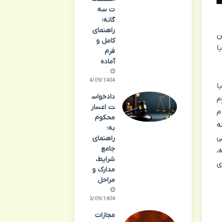
ت سه
گانه:
راهنمای
ن
کامل و
ا
فرم
آماده
24/09/1404
ا
دادخواس
م
ت اعسار
م
محکوم
ه
به:
ی
راهنمای
جامع
،
شرایط،
ی
مدارک و
مراحل
23/09/1404
مجازات