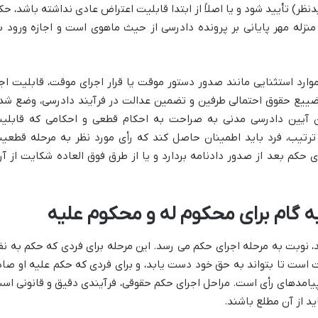
دنظر) تأیید شود و یا اصلاً از ابتدا قابلیت اعتراض عادی نداشته باشد، حک
 منزله مهر پایانی بر پرونده دادرسی از حیث ماهوی است و اجازه ورود ب
ارد استثنایی مانند صدور دستور موقت یا قرار اجرای موقت، قابلیت اجر
تضییع حقوق احتمالی طرفین و تضمین عدالت در فرآیند دادرسی، وضع شد
ونگذار در مواد ۳۳۰ و ۳۳۱ قانون آیین دادرسی مدنی به صراحت به احکام قطعی و احکامی که قابل
 ترتیب، فرد باید اطمینان حاصل کند که رأی مورد نظر به مرحله قطعی
ی حکم بعد از صدور دادنامه بردارد و یا از طرق فوق العاده شکایت از آرا
ه گام برای محکوم له و محکوم علیه
 نوبت به مرحله اجرای حکم می رسد. این مرحله برای فردی که حکم به نف
 است تا بتواند به حق خود دست یابد، و برای فردی که حکم علیه او صاد
پیامدهای رأی است. مراحل اجرای حکم حقوقی، فرآیندی دقیق و قانونی اس
ید از آن مطلع باشند.