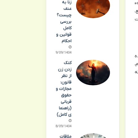
زنا به
»
عنف
،
چیست؟
ت
بررسی
کامل
قوانین و
احکام
19/09/1404
ه
کتک
،
زدن زن
ه
از نظر
قانون:
مجازات و
حقوق
قربانی
(راهنما
ی کامل)
18/09/1404
ملاقات