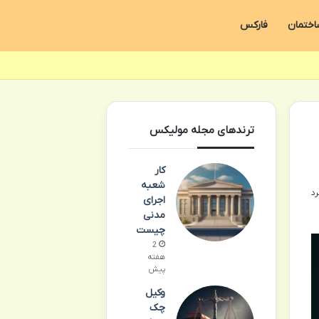
اختمان
فارکس
ترندهای مجله مولیکس
کار
شعبه
اجرای
مدنی
چیست
2
هفته
پیش
وکیل
چک