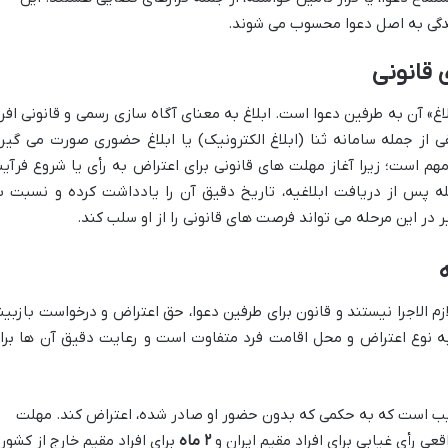
سیدگی به اصل دعوا محسوب می شوند.
 قانونی
غ» آن به طرفین دعوا است. ابلاغ به معنای آگاه سازی رسمی و قانونی افرا
 از جمله سامانه ثنا (ابلاغ الکترونیک) یا ابلاغ حضوری صورت می گیرد
هم است؛ زیرا آغاز مهلت های قانونی برای اعتراض به رأی یا شروع فرآین
صله پس از دریافت ابلاغیه، تاریخ دقیق آن را یادداشت کرده و نسبت ب
ر در این مرحله می تواند فرصت های قانونی را از او سلب کند.
م الاجرا نیستند و قانون برای طرفین دعوا، حق اعتراض و درخواست بازبین
به نوع اعتراض و محل اقامت فرد متفاوت است و رعایت دقیق آن ها برا
یب است که به حکمی که بدون حضور او صادر شده، اعتراض کند. مهلت
اقعی رأی غیابی برای افراد مقیم ایران و
۲ ماه
برای افراد مقیم خارج از کشور