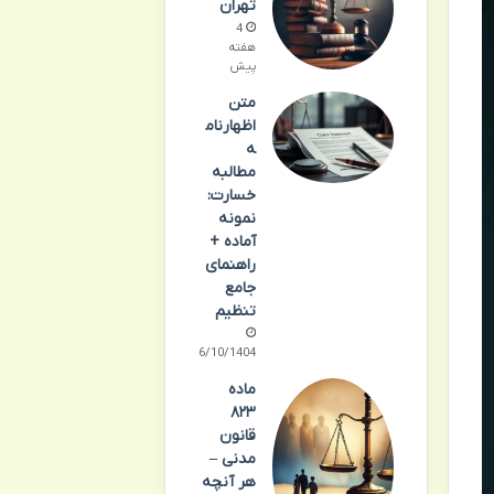
تهران
4
هفته
پیش
متن
اظهارنام
ه
مطالبه
خسارت:
نمونه
آماده +
راهنمای
جامع
تنظیم
06/10/1404
ماده
۸۲۳
قانون
مدنی –
هر آنچه