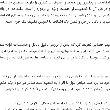
دگاه ها و پیگیری پرونده های حقوقی یا کیفری را دارند، اصطلاح «دادنامه
مراحل آن تا قطعیت، از اهمیت ویژه ای برخوردار است. دادنامه، در واقع
نهایی رسیدگی قضایی به یک پرونده را نشان می دهد و مبنای اقداما
اضی یا دادگاه در حل و فصل یک اختلاف یا تعیین تکلیف یک جرم است.
میمی قضایی تعریف کرد که پس از بررسی دقیق دلایل و مستندات ارائه شد
صادر می شود. این سند حقوقی، تمامی جزئیات مربوط به خواسته یا اتهام
در شده توسط دادگاه را در بر می گیرد. دادنامه ها به طور کلی به دو دست
ا را مورد قضاوت قرار می دهد و در خصوص اصل حق اظهارنظر می کند.
فرد به پرداخت مبلغی پول یا الزام به تنظیم سند صادر می شود، یک حکم
وی (صادر شده در مرحله اول رسیدگی) و قطعی (که دیگر قابل اعتراض
وا نمی پردازد، بلکه مربوط به مسائل شکلی و فرعی دادرسی است.
 استماع دعوا، یا قرار تأمین خواسته، از جمله قرارهای قضایی هستند. این