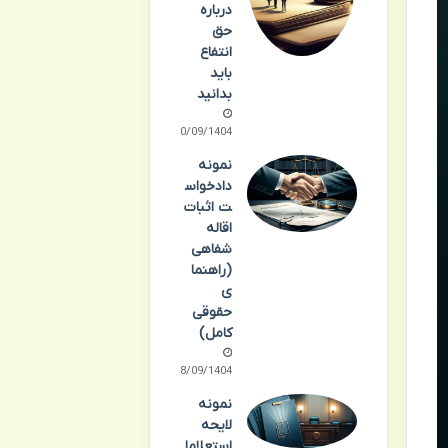
درباره
حق
انتفاع
باید
بدانید
30/09/1404
نمونه
دادخواس
ت اثبات
اقاله
شفاهی
(راهنما
ی
حقوقی
کامل)
28/09/1404
نمونه
لایحه
استعلاما