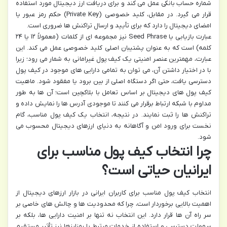
شماره حساب بانکی عمل می کند و برای دریافت ارز دیجیتال مورد استفاده
قرار می گیرد. در مقابل، کلید خصوصی (Private Key) حکم رمز عبور یا
امضای دیجیتال را دارد که برای تأیید و ارسال تراکنش ها ضروری است.
عبارت بازیابی یا Seed Phrase نیز مجموعه ای از کلمات (معمولاً ۱۲ یا ۲۴
کلمه) است که به عنوان پشتیبان اصلی کلید خصوصی عمل می کند. این
عبارت، مهمترین عنصر امنیتی یک کیف پول غیرامانی به شمار می رود؛ زیرا
با در اختیار داشتن آن، می توان به تمامی دارایی های موجود در کیف پول
دسترسی یافت، حتی اگر دستگاه اصلی از بین برود یا مفقود شود. ماهیت
کیف پول های دیجیتال بر اساس تعامل با بلاکچین است؛ آن ها به طور
مداوم با شبکه ارتباط برقرار می کنند تا موجودی آدرس ها را نمایش داده و
تراکنش ها را ثبت نمایند. در نتیجه، انتخاب یک کیف پول مناسب، گام
نخست برای ورود امن و آگاهانه به دنیای ارزهای دیجیتال محسوب می
شود.
چرا انتخاب کیف پول مناسب برای
ایرانیان حیاتی است؟
انتخاب کیف پول مناسب برای کاربران ایرانی در بازار ارزهای دیجیتال از
اهمیت بالایی برخوردار است، چرا که محدودیت ها و چالش های خاصی بر
سر راه آن ها قرار دارد. این انتخاب نه تنها بر امنیت دارایی ها، بلکه بر
سهولت دسترسی و استفاده از خدمات مرتبط با رمزارزها نیز تأثیر مستقیم