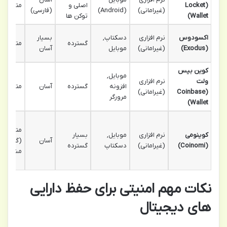
(Locket
اصلی و
متوسط
(غیرامانی)
(Android)
(فارسی)
Wallet)
توکن ها
اکسودوس
نرم افزاری
دسکتاپ,
بسیار
گسترده
متوسط
(Exodus)
(غیرامانی)
موبایل
آسان
کوین بیس
موبایل,
ولت
نرم افزاری
افزونه
گسترده
آسان
متوسط
(Coinbase
(غیرامانی)
مرورگر
Wallet)
متوسط
کوینومی
نرم افزاری
موبایل,
بسیار
آسان
(گزارش
(Coinomi)
(غیرامانی)
دسکتاپ
گسترده
مشکلات)
نکات مهم امنیتی برای حفظ دارایی
های دیجیتال