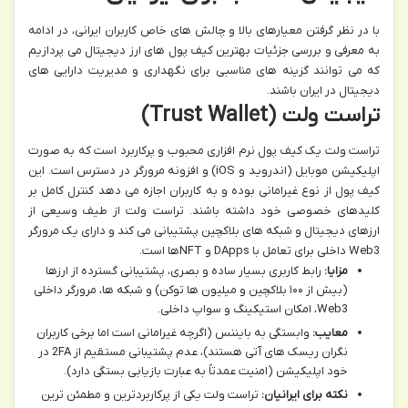
با در نظر گرفتن معیارهای بالا و چالش های خاص کاربران ایرانی، در ادامه
به معرفی و بررسی جزئیات بهترین کیف پول های ارز دیجیتال می پردازیم
که می توانند گزینه های مناسبی برای نگهداری و مدیریت دارایی های
دیجیتال در ایران باشند.
تراست ولت (Trust Wallet)
تراست ولت یک کیف پول نرم افزاری محبوب و پرکاربرد است که به صورت
اپلیکیشن موبایل (اندروید و iOS) و افزونه مرورگر در دسترس است. این
کیف پول از نوع غیرامانی بوده و به کاربران اجازه می دهد کنترل کامل بر
کلیدهای خصوصی خود داشته باشند. تراست ولت از طیف وسیعی از
ارزهای دیجیتال و شبکه های بلاکچین پشتیبانی می کند و دارای یک مرورگر
Web3 داخلی برای تعامل با DApps و NFTها است.
مزایا:
رابط کاربری بسیار ساده و بصری، پشتیبانی گسترده از ارزها
(بیش از ۱۰۰ بلاکچین و میلیون ها توکن) و شبکه ها، مرورگر داخلی
Web3، امکان استیکینگ و سواپ داخلی.
معایب:
وابستگی به بایننس (اگرچه غیرامانی است اما برخی کاربران
نگران ریسک های آتی هستند)، عدم پشتیبانی مستقیم از 2FA در
خود اپلیکیشن (امنیت عمدتاً به عبارت بازیابی بستگی دارد).
نکته برای ایرانیان:
تراست ولت یکی از پرکاربردترین و مطمئن ترین