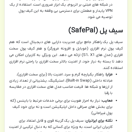
در شبکه های مبتنی بر اتریوم، یک ابزار ضروری است. استفاده از یک
VPN پایدار و مطمئن برای دسترسی بی وقفه به این کیف پول
توصیه می شود.
سیف پل (SafePal)
سیف پل یک راهکار جامع برای مدیریت دارایی های دیجیتال است که هم
کیف پول نرم افزاری (موبایل و افزونه مرورگر) و هم کیف پول سخت
افزاری (مدل های S1، X1) ارائه می دهد. این ویژگی به کاربران امکان می
دهد تا بسته به نیاز خود، از امنیت بالاتر سخت افزاری یا راحتی نرم افزاری
استفاده کنند.
مزایا:
راهکار یکپارچه گرم و سرد، امنیت بالا (برای سخت افزاری)،
مبادله داخلی (Built-in Swap)، استیکینگ، پشتیبانی از تعداد زیادی
از ارزها و شبکه ها. قیمت مناسب مدل های سخت افزاری در مقایسه
با رقبا.
معایب:
نیاز به احراز هویت برای برخی خدمات مرتبط با بایننس (که
برای بخش های صرافی داخل اپلیکیشن است و نه برای خود کیف
پول غیرامانی).
نکته برای ایرانیان:
سیف پل یک گزینه قوی و قابل اعتماد برای
کاربران ایرانی است، به ویژه برای کسانی که به دنبال ترکیبی از امنیت