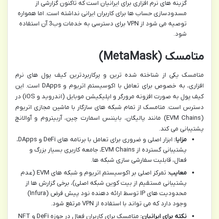
گزینه های نرم افزاری برای ایرانیان است که تاکنون گزارشی از
مسدودسازی حساب ها برای کاربران ایرانی نداشته است. اما همواره
توصیه می شود از VPN برای دسترسی به خدمات وب3 آن استفاده
شود.
متامسک (MetaMask)
متامسک یکی از شناخته شده ترین و پرکاربردترین کیف پول های نرم
افزاری، به خصوص برای تعامل با اکوسیستم اتریوم و DApps است. این
کیف پول به صورت افزونه مرورگر و اپلیکیشن موبایل (اندروید و iOS) در
دسترس است. متامسک از تمام شبکه های سازگار با ماشین مجازی اتریوم
(EVM Chains) مانند پالیگان، بایننس اسمارت چین، آربیتروم و آوالانچ
پشتیبانی می کند.
مزایا:
ابزار اصلی و ضروری برای تعامل با برنامه های DeFi و DApps،
پشتیبانی گسترده از EVM Chains، جامعه کاربری بسیار بزرگ و
فعال، قابلیت سفارشی سازی شبکه ها.
معایب:
تمرکز اصلی بر اکوسیستم اتریوم و شبکه های EVM (عدم
پشتیبانی مستقیم از بیت کوین شبکه اصلی)، برخی گزارش ها از
محدودیت های IP توسط ارائه دهنده نود پیش فرض (Infura)
وجود دارد که می تواند با استفاده از VPN مرتفع شود.
نکته برای ایرانیان:
متامسک برای کاربران فعال در حوزه DeFi و NFT