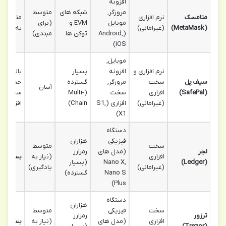
افزونه
مرورگر,
شبکه های
متوسط
متامسک
نرم افزاری
متوسط
موبایل
EVM و
(برای
(MetaMask)
(غیرامانی)
به بالا
(Android,
توکن ها
مبتدی)
iOS)
موبایل,
نرم افزاری و
افزونه
بسیار
بالا (به
سیف پل
سخت
مرورگر,
گسترده
خصوص
آسان
(SafePal)
افزاری
سخت
(Multi-
سخت
(غیرامانی)
افزاری (S1,
Chain)
افزاری)
X1)
دستگاه
فیزیکی
هزاران
سخت
متوسط
لجر
(مدل های
رمزارز
افزاری
(نیاز به
بسیار بال
(Ledger)
Nano X,
(بسیار
(غیرامانی)
یادگیری)
Nano S
گسترده)
Plus)
دستگاه
هزاران
سخت
فیزیکی
متوسط
ترزور
رمزارز
افزاری
(مدل های
(نیاز به
بسیار بال