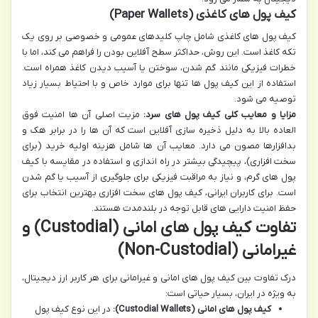
کیف پول های کاغذی (Paper Wallets)
کیف پول های کاغذی شامل چاپ کلیدهای عمومی و خصوصی بر روی یک
تکه کاغذ است. این روش، حداکثر سطح آفلاین بودن را فراهم می کند، اما با
خطرات فیزیکی مانند گم شدن، سوختن یا آسیب دیدن کاغذ همراه است.
استفاده از این کیف پول ها تنها برای موارد خاص و با احتیاط بسیار زیاد
توصیه می شود.
مزایا و معایب کلی کیف پول های سرد:
مزیت اصلی آن ها امنیت فوق
العاده بالا به دلیل ذخیره سازی آفلاین است که آن ها را در برابر هک و
بدافزارها مصون می دارد. معایب آن ها شامل هزینه اولیه خرید (برای
سخت افزاری)، پیچیدگی بیشتر در راه اندازی و استفاده در مقایسه با کیف
پول های گرم، و نیاز به مراقبت فیزیکی برای جلوگیری از آسیب یا گم شدن
است. برای کاربران ایرانی، کیف پول های سخت افزاری بهترین انتخاب برای
حفظ امنیت دارایی های قابل توجه در بلندمدت هستند.
تفاوت کیف پول های امانی (Custodial) و
غیرامانی (Non-Custodial)
درک تفاوت بین کیف پول های امانی و غیرامانی برای هر کاربر ارز دیجیتال،
به ویژه در ایران، بسیار حیاتی است:
کیف پول های امانی (Custodial Wallets):
در این نوع کیف پول