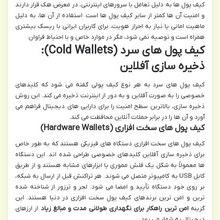
کیف پول ها به دلیل تعامل با سرورهای اینترنتی، در معرض هک قرار دارند
و امنیت آن ها کمتر از سایر کیف پول ها است. استفاده از آن ها، به دلیل
ماهیت امانی یا نیاز به احراز هویت، برای کاربران ایرانی با ریسک بیشتری
همراه است و توصیه نمی شود، مگر در موارد خاص و با احتیاط فراوان.
کیف پول های سرد (Cold Wallets):
ذخیره سازی آفلاین
کیف پول های سرد به هر نوع کیف پولی گفته می شود که کلیدهای
خصوصی را به صورت آفلاین و به دور از اینترنت ذخیره می کند. این روش
ذخیره سازی، بالاترین سطح امنیت را برای دارایی های دیجیتال فراهم می
آورد و آن ها را در برابر حملات آنلاین محافظت می کند.
کیف پول های سخت افزاری (Hardware Wallets)
کیف پول های سخت افزاری دستگاه های فیزیکی هستند که به طور خاص
برای ذخیره سازی آفلاین کلیدهای خصوصی طراحی شده اند. این دستگاه
ها معمولاً به شکل یک فلش مموری یا ابزارهای مشابه هستند و از طریق
کابل USB به کامپیوتر متصل می شوند. هر تراکنش قبل از ارسال به شبکه،
بر روی خود دستگاه تأیید و امضا می شود. لجر و ترزور از شناخته شده
ترین و امن ترین برندهای کیف پول سخت افزاری در دنیا هستند. این
گزینه
امن ترین راهکار برای نگهداری طولانی مدت و مبالغ زیاد
از ارزهای
دیجیتال به شمار می رود.