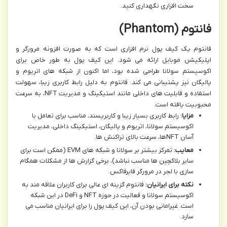
سخت افزاری نگهداری کنید.
فانتوم (Phantom)
فانتوم یک کیف پول نرم افزاری است که به صورت افزونه مرورگر و
اپلیکیشن موبایل ارائه می شود. این کیف پول به طور خاص برای
اکوسیستم سولانا طراحی شده بود، اما اکنون از شبکه های اتریوم و
پالیگان نیز پشتیبانی می کند. فانتوم به دلیل رابط کاربری زیبا، سهولت
استفاده و قابلیت های داخلی مانند استیکینگ و مدیریت NFT، به سرعت
محبوبیت یافته است.
مزایا:
رابط کاربری بسیار زیبا و کاربرپسند، مناسب برای تعامل با
اکوسیستم سولانا، اتریوم و پالیگان، استیکینگ داخلی، مدیریت
آسان NFTها، سرعت بالای تراکنش ها.
معایب:
تمرکز بیشتر بر سولانا و شبکه های EVM (ممکن است برای
سایر بلاکچین ها مناسب نباشد)، برخی گزارش ها از مشکلات همگام
سازی با لجر در مرورگر فایرفاکس.
نکته برای ایرانیان:
فانتوم گزینه ای عالی برای کاربران علاقه مند به
اکوسیستم سولانا و فعالیت در حوزه NFT و DeFi در این شبکه
است. غیرامانی بودن آن، این کیف پول را برای ایرانیان مناسب می
سازد.