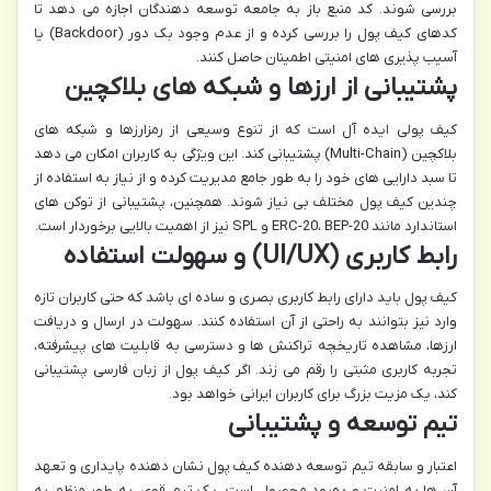
بررسی شوند. کد منبع باز به جامعه توسعه دهندگان اجازه می دهد تا
کدهای کیف پول را بررسی کرده و از عدم وجود بک دور (Backdoor) یا
آسیب پذیری های امنیتی اطمینان حاصل کنند.
پشتیبانی از ارزها و شبکه های بلاکچین
کیف پولی ایده آل است که از تنوع وسیعی از رمزارزها و شبکه های
بلاکچین (Multi-Chain) پشتیبانی کند. این ویژگی به کاربران امکان می دهد
تا سبد دارایی های خود را به طور جامع مدیریت کرده و از نیاز به استفاده از
چندین کیف پول مختلف بی نیاز شوند. همچنین، پشتیبانی از توکن های
استاندارد مانند ERC-20، BEP-20 و SPL نیز از اهمیت بالایی برخوردار است.
رابط کاربری (UI/UX) و سهولت استفاده
کیف پول باید دارای رابط کاربری بصری و ساده ای باشد که حتی کاربران تازه
وارد نیز بتوانند به راحتی از آن استفاده کنند. سهولت در ارسال و دریافت
ارزها، مشاهده تاریخچه تراکنش ها و دسترسی به قابلیت های پیشرفته،
تجربه کاربری مثبتی را رقم می زند. اگر کیف پول از زبان فارسی پشتیبانی
کند، یک مزیت بزرگ برای کاربران ایرانی خواهد بود.
تیم توسعه و پشتیبانی
اعتبار و سابقه تیم توسعه دهنده کیف پول نشان دهنده پایداری و تعهد
آن ها به امنیت و بهبود محصول است. یک تیم قوی، به طور منظم به