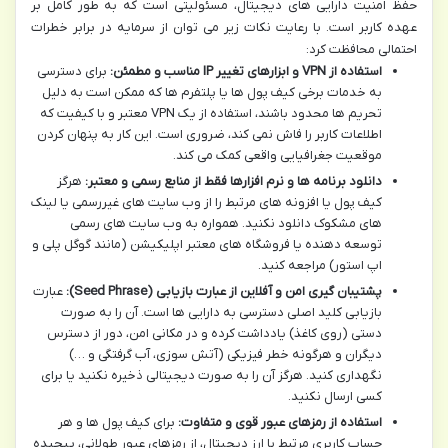
حفظ امنیت دارایی های دیجیتال، مسئولیتی است که به طور کامل بر
عهده کاربر است. با رعایت نکات زیر می توان از سرمایه در برابر خطرات
احتمالی محافظت کرد:
استفاده از VPN و ابزارهای تغییر IP مناسب و مطمئن:
برای دسترسی
به خدمات برخی کیف پول ها یا پلتفرم ها که ممکن است به دلیل
تحریم ها محدود باشند، استفاده از یک VPN معتبر و با کیفیت که
اطلاعات کاربر را فاش نمی کند، ضروری است. این کار به پنهان کردن
موقعیت جغرافیایی واقعی کمک می کند.
دانلود برنامه ها و نرم افزارها فقط از منابع رسمی و معتبر:
هرگز
کیف پول یا افزونه های مرتبط را از وب سایت های غیررسمی یا لینک
های مشکوک دانلود نکنید. همواره به وب سایت های رسمی
توسعه دهنده یا فروشگاه های معتبر اپلیکیشن (مانند گوگل پلی و
اپ استور) مراجعه کنید.
پشتیبان گیری امن و آفلاین از عبارت بازیابی (Seed Phrase):
عبارت
بازیابی کلید اصلی دسترسی به دارایی ها است. آن را به صورت
دستی (روی کاغذ) یادداشت کرده و در مکانی امن، دور از دسترس
دیگران و هرگونه خطر فیزیکی (آتش سوزی، آب گرفتگی و …)
نگهداری کنید. هرگز آن را به صورت دیجیتالی ذخیره نکنید یا برای
کسی ارسال نکنید.
استفاده از رمزهای عبور قوی و متفاوت:
برای کیف پول ها و هر
حساب کاربری مرتبط با ارز دیجیتال، از رمزهای عبور طولانی، پیچیده