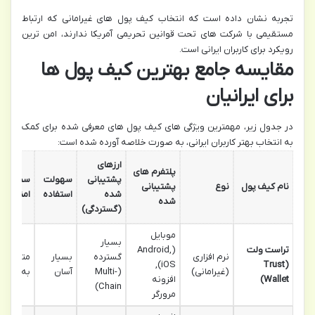
تجربه نشان داده است که انتخاب کیف پول های غیرامانی که ارتباط
مستقیمی با شرکت های تحت قوانین تحریمی آمریکا ندارند، امن ترین
رویکرد برای کاربران ایرانی است.
مقایسه جامع بهترین کیف پول ها
برای ایرانیان
در جدول زیر، مهمترین ویژگی های کیف پول های معرفی شده برای کمک
به انتخاب بهتر کاربران ایرانی، به صورت خلاصه آورده شده است:
ارزهای
پلتفرم های
پشتیبانی
سهولت
سطح
نام کیف پول
نوع
پشتیبانی
شده
استفاده
امنیت
شده
(گستردگی)
موبایل
بسیار
تراست ولت
(Android,
نرم افزاری
گسترده
بسیار
متوسط
iOS),
(Trust
(غیرامانی)
(Multi-
آسان
به بالا
Wallet)
افزونه
Chain)
مرورگر