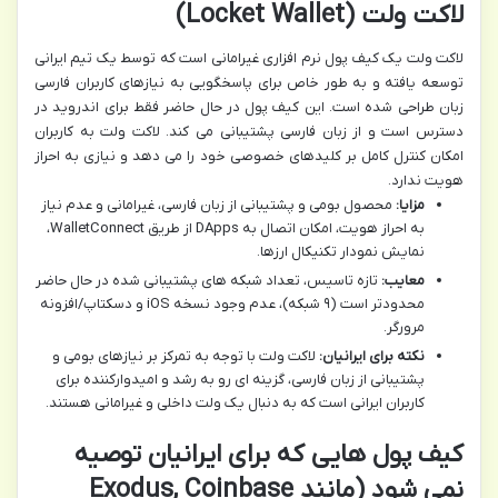
لاکت ولت (Locket Wallet)
لاکت ولت یک کیف پول نرم افزاری غیرامانی است که توسط یک تیم ایرانی
توسعه یافته و به طور خاص برای پاسخگویی به نیازهای کاربران فارسی
زبان طراحی شده است. این کیف پول در حال حاضر فقط برای اندروید در
دسترس است و از زبان فارسی پشتیبانی می کند. لاکت ولت به کاربران
امکان کنترل کامل بر کلیدهای خصوصی خود را می دهد و نیازی به احراز
هویت ندارد.
مزایا:
محصول بومی و پشتیبانی از زبان فارسی، غیرامانی و عدم نیاز
به احراز هویت، امکان اتصال به DApps از طریق WalletConnect،
نمایش نمودار تکنیکال ارزها.
معایب:
تازه تاسیس، تعداد شبکه های پشتیبانی شده در حال حاضر
محدودتر است (۹ شبکه)، عدم وجود نسخه iOS و دسکتاپ/افزونه
مرورگر.
نکته برای ایرانیان:
لاکت ولت با توجه به تمرکز بر نیازهای بومی و
پشتیبانی از زبان فارسی، گزینه ای رو به رشد و امیدوارکننده برای
کاربران ایرانی است که به دنبال یک ولت داخلی و غیرامانی هستند.
کیف پول هایی که برای ایرانیان توصیه
نمی شود (مانند Exodus, Coinbase