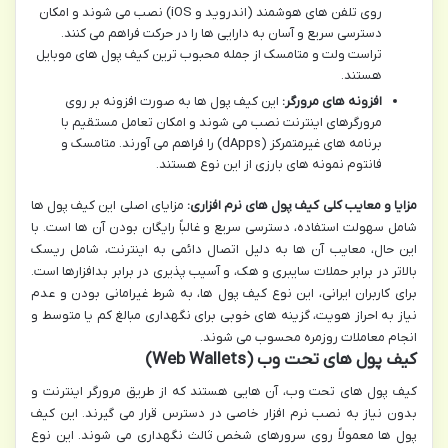
روی تلفن های هوشمند (اندروید و iOS) نصب می شوند و امکان
دسترسی سریع و آسان به دارایی ها را در حرکت فراهم می کنند.
تراست ولت و متامسک از جمله محبوب ترین کیف پول های موبایل
هستند.
افزونه های مرورگر:
این کیف پول ها به صورت افزونه بر روی
مرورگرهای اینترنت نصب می شوند و امکان تعامل مستقیم با
برنامه های غیرمتمرکز (dApps) را فراهم می آورند. متامسک و
فانتوم نمونه های بارزی از این نوع هستند.
مزایا و معایب کلی کیف پول های نرم افزاری:
مزایای اصلی این کیف پول ها
شامل سهولت استفاده، دسترسی سریع و غالباً رایگان بودن آن ها است. با
این حال، معایب آن ها به دلیل اتصال دائمی به اینترنت، شامل ریسک
بالاتر در برابر حملات سایبری و هک، و آسیب پذیری در برابر بدافزارها است.
برای کاربران ایرانی، این نوع کیف پول ها، به شرط غیرامانی بودن و عدم
نیاز به احراز هویت، گزینه های خوبی برای نگهداری مبالغ کم یا متوسط و
انجام معاملات روزمره محسوب می شوند.
کیف پول های تحت وب (Web Wallets)
کیف پول های تحت وب، آن هایی هستند که از طریق مرورگر اینترنت و
بدون نیاز به نصب نرم افزار خاصی در دسترس قرار می گیرند. این کیف
پول ها معمولاً روی سرورهای شخص ثالث نگهداری می شوند. این نوع