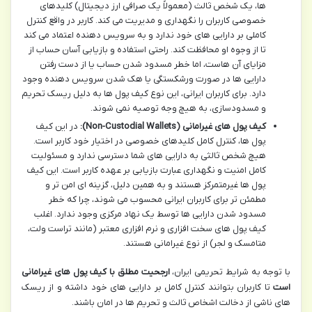
ها، یک شخص ثالث (معمولاً یک صرافی ارز دیجیتال) کلیدهای
خصوصی کاربران را نگهداری و مدیریت می کند. کاربر در واقع کنترل
کاملی بر دارایی های خود ندارد و به سرویس دهنده اعتماد می کند
تا از وجوه او محافظت کند. راحتی استفاده و بازیابی آسان حساب از
مزایای آن هاست، اما خطر مسدود شدن حساب یا از دست رفتن
دارایی ها در صورت ورشکستگی یا هک شدن سرویس دهنده وجود
دارد. برای کاربران ایرانی، این نوع کیف پول ها به دلیل ریسک تحریم
و مسدودسازی، به هیچ وجه توصیه نمی شوند.
کیف پول های غیرامانی (Non-Custodial Wallets):
در این کیف
پول ها، کنترل کامل کلیدهای خصوصی در اختیار خود کاربر است.
هیچ شخص ثالثی به دارایی های شما دسترسی ندارد و مسئولیت
کامل امنیت و نگهداری عبارت بازیابی بر عهده کاربر است. این کیف
پول ها غیرمتمرکز هستند و به همین دلیل، گزینه ای امن تر و
مطمئن تر برای کاربران ایرانی محسوب می شوند، چرا که خطر
مسدود شدن دارایی ها توسط یک نهاد مرکزی وجود ندارد. اغلب
کیف پول های سخت افزاری و نرم افزاری معتبر (مانند تراست ولت،
متامسک و لجر) از نوع غیرامانی هستند.
با توجه به شرایط تحریمی ایران،
ارجحیت مطلق با کیف پول های غیرامانی
است
تا کاربران بتوانند کنترل کامل بر دارایی های خود داشته و از ریسک
های ناشی از دخالت اشخاص ثالث و تحریم ها در امان باشند.