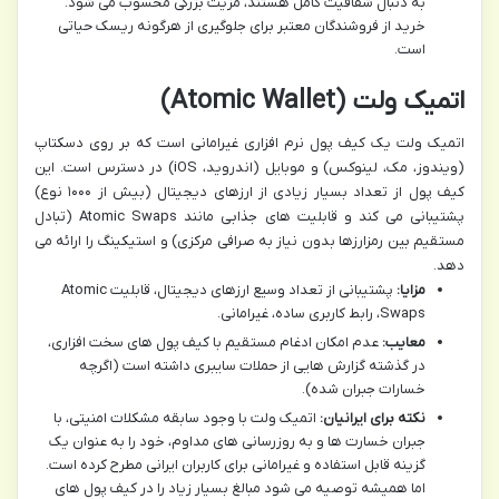
به دنبال شفافیت کامل هستند، مزیت بزرگی محسوب می شود.
خرید از فروشندگان معتبر برای جلوگیری از هرگونه ریسک حیاتی
است.
اتمیک ولت (Atomic Wallet)
اتمیک ولت یک کیف پول نرم افزاری غیرامانی است که بر روی دسکتاپ
(ویندوز، مک، لینوکس) و موبایل (اندروید، iOS) در دسترس است. این
کیف پول از تعداد بسیار زیادی از ارزهای دیجیتال (بیش از ۱۰۰۰ نوع)
پشتیبانی می کند و قابلیت های جذابی مانند Atomic Swaps (تبادل
مستقیم بین رمزارزها بدون نیاز به صرافی مرکزی) و استیکینگ را ارائه می
دهد.
مزایا:
پشتیبانی از تعداد وسیع ارزهای دیجیتال، قابلیت Atomic
Swaps، رابط کاربری ساده، غیرامانی.
معایب:
عدم امکان ادغام مستقیم با کیف پول های سخت افزاری،
در گذشته گزارش هایی از حملات سایبری داشته است (اگرچه
خسارات جبران شده).
نکته برای ایرانیان:
اتمیک ولت با وجود سابقه مشکلات امنیتی، با
جبران خسارت ها و به روزرسانی های مداوم، خود را به عنوان یک
گزینه قابل استفاده و غیرامانی برای کاربران ایرانی مطرح کرده است.
اما همیشه توصیه می شود مبالغ بسیار زیاد را در کیف پول های