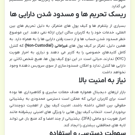
می گذارد.
ریسک تحریم ها و مسدود شدن دارایی ها
بسیاری از پلتفرم ها و کیف پول های متمرکز، به دلیل تحریم های بین
المللی، خدمات خود را به کاربران ساکن ایران ارائه نمی دهند. این موضوع
خطر مسدود شدن حساب ها و از دست رفتن دارایی ها را به همراه دارد. به
همین دلیل، تمرکز بر کیف پول های
غیرامانی (Non-Custodial)
که کنترل
کامل کلیدهای خصوصی را به کاربر می دهند و نیازی به احراز هویت
(KYC) ندارند، حیاتی است. در این نوع کیف پول ها، هیچ شخص ثالثی بر
دارایی ها کنترل ندارد و امکان مسدودسازی از سوی سرویس دهنده وجود
نخواهد داشت.
نیاز به امنیت بالا
بازار ارزهای دیجیتال همواره هدف حملات سایبری و کلاهبرداری ها بوده
است. برای کاربران ایرانی که ممکن است دسترسی محدودی به پشتیبانی
حقوقی بین المللی داشته باشند، امنیت کیف پول از اهمیت دوچندانی
برخوردار است. انتخاب کیف پول هایی با ویژگی های امنیتی پیشرفته مانند
احراز هویت دو عاملی (2FA)، پشتیبانی از چند امضا و کد منبع باز، می تواند
لایه های محافظتی بیشتری را ایجاد کند.
سهولت دسترسی و استفاده