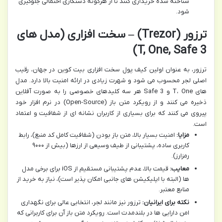
شناخته شده خریداری کنند تا از هرگونه دستکاری احتمالی جلوگیری
شود.
ترزور (Trezor) – سخت افزاری (مدل های
T, One, Safe 3)
ترزور، به عنوان اولین کیف پول سخت افزاری بیت کوین در جهان، رقیب
اصلی لجر محسوب می شود و شهرت زیادی در ارائه امنیت بالا دارد. مدل
های T، One و Safe 3 هر سه کلیدهای خصوصی را به صورت آفلاین
ذخیره می کنند و از رویکرد متن باز (Open-Source) در نرم افزار خود
پیروی می کنند که برای بسیاری از کاربران نشانه ای از شفافیت و اعتماد
است.
مزایا:
امنیت بسیار بالا، متن باز بودن (شفافیت کامل کد منبع)، رابط
کاربری ساده، پشتیبانی از طیف وسیعی از ارزها (بیش از ۹۰۰۰
رمزارز).
معایب:
قیمت بالا، عدم پشتیبانی مستقیم از iOS برای برخی مدل
ها (البته با اپلیکیشن های جانبی امکان پذیر است)، نیاز به خرید از
منابع معتبر.
نکته برای ایرانیان:
ترزور نیز مانند لجر، انتخابی عالی برای نگهداری
امن دارایی ها در بلندمدت است. رویکرد متن باز آن برای کاربرانی که