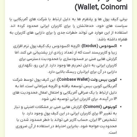
Wallet, Coinomi)
برخی کیف پول ها و پلتفرم ها به دلیل ارتباط با شرکت های آمریکایی یا
سیاست های خود، خدماتشان را برای کاربران ایرانی محدود کرده اند.
استفاده از این موارد می تواند خطرات جدی را برای دارایی های کاربران به
همراه داشته باشد:
اکسودوس (Exodus):
اگرچه اکسودوس یک کیف پول نرم افزاری
زیبا و کاربرپسند است که از تعداد زیادی ارز پشتیبانی می کند، اما
گزارش هایی مبنی بر مسدودسازی یا محدودیت دسترسی برای
کاربران ایرانی به دلیل تحریم ها وجود دارد. از این رو، نگهداری
دارایی در آن برای ایرانیان ریسک بالایی دارد.
کوین بیس ولت (Coinbase Wallet):
این کیف پول توسط شرکت
آمریکایی کوین بیس توسعه یافته و اگرچه غیرامانی است، اما به
دلیل ارتباط با یک صرافی آمریکایی و احتمال اعمال محدودیت های
IP در آینده، برای کاربران ایرانی توصیه نمی شود.
کوینومی (Coinomi):
گزارش هایی مبنی بر مشکلات امنیتی و نیاز
به تغییر IP برای کاربران ایرانی در این کیف پول وجود دارد. با
تشخیص IP ایران، حساب کاربر می تواند با خطر مسدود شدن یا
محدودیت مواجه شود، بنابراین احتیاط در استفاده از آن ضروری
است.