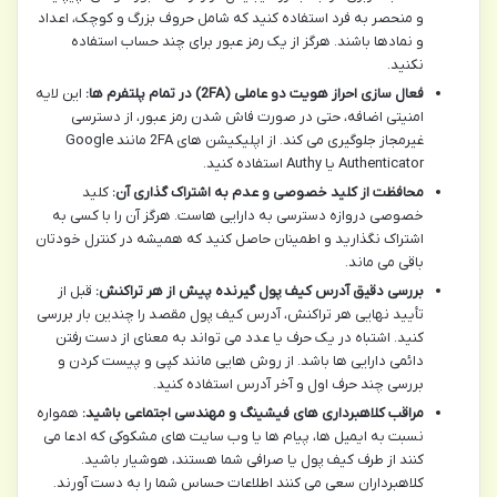
و منحصر به فرد استفاده کنید که شامل حروف بزرگ و کوچک، اعداد
و نمادها باشند. هرگز از یک رمز عبور برای چند حساب استفاده
نکنید.
فعال سازی احراز هویت دو عاملی (2FA) در تمام پلتفرم ها:
این لایه
امنیتی اضافه، حتی در صورت فاش شدن رمز عبور، از دسترسی
غیرمجاز جلوگیری می کند. از اپلیکیشن های 2FA مانند Google
Authenticator یا Authy استفاده کنید.
محافظت از کلید خصوصی و عدم به اشتراک گذاری آن:
کلید
خصوصی دروازه دسترسی به دارایی هاست. هرگز آن را با کسی به
اشتراک نگذارید و اطمینان حاصل کنید که همیشه در کنترل خودتان
باقی می ماند.
بررسی دقیق آدرس کیف پول گیرنده پیش از هر تراکنش:
قبل از
تأیید نهایی هر تراکنش، آدرس کیف پول مقصد را چندین بار بررسی
کنید. اشتباه در یک حرف یا عدد می تواند به معنای از دست رفتن
دائمی دارایی ها باشد. از روش هایی مانند کپی و پیست کردن و
بررسی چند حرف اول و آخر آدرس استفاده کنید.
مراقب کلاهبرداری های فیشینگ و مهندسی اجتماعی باشید:
همواره
نسبت به ایمیل ها، پیام ها یا وب سایت های مشکوکی که ادعا می
کنند از طرف کیف پول یا صرافی شما هستند، هوشیار باشید.
کلاهبرداران سعی می کنند اطلاعات حساس شما را به دست آورند.