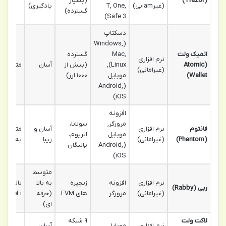
(Trezor)
(بسیار
(غیرamانی)
T, One,
یادگیری)
گسترده)
Safe 3)
دسکتاپ
(Windows,
اتمیک ولت
Mac,
گسترده
نرم افزاری
(Atomic
Linux),
(بیش از
آسان
متوسط
(غیرامانی)
Wallet)
موبایل
۱۰۰۰ ارز)
(Android,
iOS)
افزونه
مرورگر,
سولانا،
فانتوم
نرم افزاری
آسان و
متوسط
موبایل
اتریوم،
(Phantom)
(غیرامانی)
زیبا
به بالا
(Android,
پالیگان
iOS)
متوسط
نرم افزاری
افزونه
زنجیره
به بالا
بالا (برای
ربی (Rabby)
(غیرامانی)
مرورگر
های EVM
(حرفه
DeFi)
ای)
لاکت ولت
۹ شبکه
نرم افزاری
موبایل
آسان