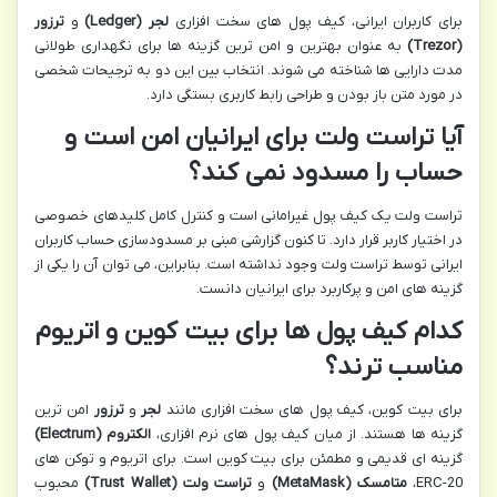
برای کاربران ایرانی، کیف پول های سخت افزاری
لجر (Ledger)
و
ترزور
(Trezor)
به عنوان بهترین و امن ترین گزینه ها برای نگهداری طولانی
مدت دارایی ها شناخته می شوند. انتخاب بین این دو به ترجیحات شخصی
در مورد متن باز بودن و طراحی رابط کاربری بستگی دارد.
آیا تراست ولت برای ایرانیان امن است و
حساب را مسدود نمی کند؟
تراست ولت یک کیف پول غیرامانی است و کنترل کامل کلیدهای خصوصی
در اختیار کاربر قرار دارد. تا کنون گزارشی مبنی بر مسدودسازی حساب کاربران
ایرانی توسط تراست ولت وجود نداشته است. بنابراین، می توان آن را یکی از
گزینه های امن و پرکاربرد برای ایرانیان دانست.
کدام کیف پول ها برای بیت کوین و اتریوم
مناسب ترند؟
برای بیت کوین، کیف پول های سخت افزاری مانند
لجر
و
ترزور
امن ترین
گزینه ها هستند. از میان کیف پول های نرم افزاری،
الکتروم (Electrum)
گزینه ای قدیمی و مطمئن برای بیت کوین است. برای اتریوم و توکن های
ERC-20،
متامسک (MetaMask)
و
تراست ولت (Trust Wallet)
محبوب