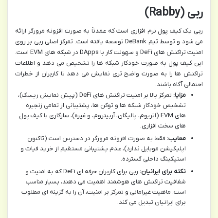
ربی (Rabby)
ربی یک کیف پول نرم افزاری است که عمدتاً به صورت افزونه مرورگر ارائه
می شود و توسط تیم DeBank توسعه یافته است. تمرکز اصلی ربی بر روی
امنیت تراکنش های DeFi و سهولت کار با DApps در شبکه های EVM است.
این کیف پول به صورت خودکار شبکه ها را تشخیص می دهد و اطلاعات
تراکنش ها را به صورت واضح تری نمایش می دهد تا کاربران از خطرات
احتمالی آگاه باشند.
مزایا:
تمرکز بالا بر امنیت تراکنش های DeFi (پیش نمایش ریسک)،
تشخیص خودکار شبکه ها و توکن ها، پشتیبانی از تمامی زنجیره
های EVM (اتریوم، پالیگان، آربیتروم، و غیره)، سازگاری با کیف پول
های سخت افزاری.
معایب:
فقط به صورت افزونه مرورگر در دسترس است (تاکنون
اپلیکیشن موبایل ندارد)، عدم پشتیبانی مستقیم از خرید فیات و
استیکینگ داخلی گسترده.
نکته برای ایرانیان:
ربی برای کاربران حرفه ای DeFi که به امنیت و
شفافیت تراکنش های هوشمند اهمیت می دهند، بسیار مناسب
است. ماهیت غیرامانی و تمرکز بر امنیت، آن را به گزینه ای مطلوب
برای ایرانیان تبدیل می کند.