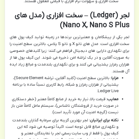
سخت افزاری و سهولت نرم افزاری با قیمتی معقول هستند.
لجر (Ledger) – سخت افزاری (مدل های
Nano X, Nano S Plus)
لجر یکی از پیشگامان و معتبرترین برندها در زمینه تولید کیف پول های
سخت افزاری است. مدل های نانو X و نانو S پلاس، بالاترین سطح امنیت را
برای نگهداری دارایی های دیجیتال فراهم می کنند؛ زیرا کلیدهای خصوصی
به صورت آفلاین و در یک تراشه امن ذخیره می شوند. این کیف پول ها از
هزاران رمزارز پشتیبانی می کنند و برای نگهداری بلندمدت و مبالغ زیاد ایده
آل هستند.
مزایا:
بالاترین سطح امنیت (کلید آفلاین، تراشه Secure Element)،
پشتیبانی از هزاران رمزارز و شبکه، رابط کاربری نسبتاً ساده با برنامه
Ledger Live.
معایب:
قیمت بالا، نیاز به خرید از منابع کاملاً معتبر (خطر دستکاری
در صورت خرید از فروشندگان ناشناس)، سیستم عامل کاملاً متن باز
نیست (گرچه امنیت آن مورد تأیید است).
نکته برای ایرانیان:
لجر بهترین گزینه برای سرمایه گذاران بلندمدت
و نگهداری مبالغ قابل توجه است. اکیداً توصیه می شود که این
کیف پول را فقط از وب سایت رسمی لجر یا نمایندگان معتبر و