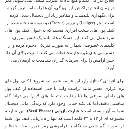
آفلاین کار می کنند و هیچ گاه به اینترنت متصل نمی شوند، مگر
در زمان انجام تراکنش. این ویژگی، آن ها را به امن ترین گزینه
برای نگهداری بلندمدت و مقادیر زیاد ارز دیجیتال تبدیل کرده
است. لجر (Ledger) و ترزور (Trezor) دو نمونه شناخته شده از
کیف پول های سخت افزاری هستند که به عنوان کیف پول های
سرد عمل می کنند. این دستگاه ها، مانند یک فلش مموری،
کلیدهای خصوصی شما را به صورت فیزیکی ذخیره کرده و از
دسترسی های غیرمجاز محافظت می کنند. امنیت بالای آن ها،
حس آرامش را برای سرمایه گذاران بلندمدت به ارمغان می
آورد.
برای افرادی که تازه وارد این عرصه شده اند، شروع با کیف پول های
نرم افزاری معتبر مانند تراست ولت یا حتی استفاده از کیف پول
های داخلی صرافی ها (با رعایت احتیاط های لازم) می تواند گام
مناسبی باشد. اما یک نکته حیاتی وجود دارد که زندگی مالی دیجیتال
شما به آن وابسته است:
عبارت بازیابی (Seed Phrase).
این عبارت،
مجموعه ای از ۱۲ یا ۲۴ کلمه است که تنها راه بازیابی کیف پول شما
در صورت گم شدن دستگاه یا فراموشی رمز عبور است. حفظ و