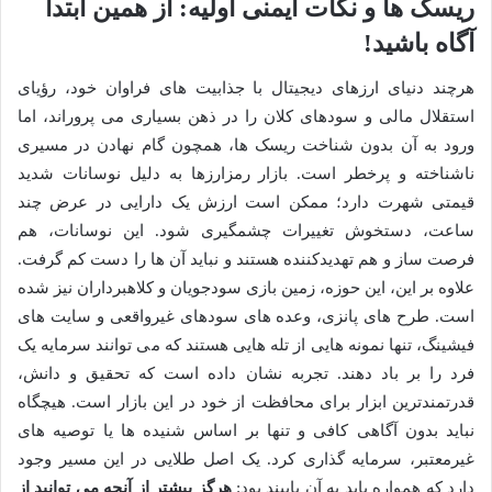
ریسک ها و نکات ایمنی اولیه: از همین ابتدا
آگاه باشید!
هرچند دنیای ارزهای دیجیتال با جذابیت های فراوان خود، رؤیای
استقلال مالی و سودهای کلان را در ذهن بسیاری می پروراند، اما
ورود به آن بدون شناخت ریسک ها، همچون گام نهادن در مسیری
ناشناخته و پرخطر است. بازار رمزارزها به دلیل نوسانات شدید
قیمتی شهرت دارد؛ ممکن است ارزش یک دارایی در عرض چند
ساعت، دستخوش تغییرات چشمگیری شود. این نوسانات، هم
فرصت ساز و هم تهدیدکننده هستند و نباید آن ها را دست کم گرفت.
علاوه بر این، این حوزه، زمین بازی سودجویان و کلاهبرداران نیز شده
است. طرح های پانزی، وعده های سودهای غیرواقعی و سایت های
فیشینگ، تنها نمونه هایی از تله هایی هستند که می توانند سرمایه یک
فرد را بر باد دهند. تجربه نشان داده است که تحقیق و دانش،
قدرتمندترین ابزار برای محافظت از خود در این بازار است. هیچگاه
نباید بدون آگاهی کافی و تنها بر اساس شنیده ها یا توصیه های
غیرمعتبر، سرمایه گذاری کرد. یک اصل طلایی در این مسیر وجود
دارد که همواره باید به آن پایبند بود:
هرگز بیشتر از آنچه می توانید از