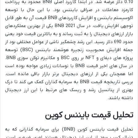
0.10 دلار عرضه شد. در ابتدا کاربرد اصلی BNB محدود به پرداخت
کارمزد معاملات در صرافی بایننس بود. با این حال با توسعه
اکوسیستم بایننس و افزایش کاربردهای BNB قیمت آن به طور قابل
توجهی افزایش یافت. در سال 2021 BNB یکی از بهترین عملکردهای
بازار ارزهای دیجیتال را به ثبت رساند و به بالاترین قیمت خود یعنی
حدود 690 دلار رسید. این رشد چشمگیر ناشی از عوامل مختلفی بود از
جمله افزایش محبوبیت زنجیره هوشمند بایننس (BSC) توسعه
پروژه های دیفای و NFT بر روی BSC و مکانیزم توکن سوزی BNB.
در سال های اخیر قیمت BNB با نوسانات زیادی مواجه بوده است
اما همچنان یکی از ارزهای دیجیتال برتر بازار باقی مانده است.
بررسی تاریخچه قیمت BNB به سرمایه گذاران کمک می کند تا درک
بهتری از پتانسیل رشد و ریسک های مرتبط با این ارز دیجیتال
داشته باشند.
تحلیل قیمت بایننس کوین
تحلیل قیمت بایننس کوین (BNB) برای سرمایه گذارانی که به
دنبال کسب سود از این ارز دیجیتال هستند امری ضروری است.