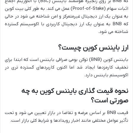
که BNB بر روی زنجیره هوشمند بایننس (BSC) با الگوریتم اجماع
اثبات سهام (Proof-of-Stake) عمل می کند. به طور کلی بیت کوین
به عنوان یک ارز دیجیتال غیرمتمرکز و امن شناخته می شود در حالی
که BNB به عنوان یک ارز دیجیتال کاربردی با اکوسیستم گسترده
شناخته می شود.
ارز بایننس کوین چیست؟
بایننس کوین (BNB) توکن بومی صرافی بایننس است که ابتدا برای
تخفیف کارمزدها ایجاد شد اما اکنون کاربردهای گسترده تری در
اکوسیستم بایننس دارد.
نحوه قیمت گذاری بایننس کوین به چه
صورتی است؟
قیمت BNB بر اساس عرضه و تقاضا در بازار تعیین می شود و تحت
تأثیر عوامل مختلفی مانند اخبار رویدادها و شرایط کلی بازار است.