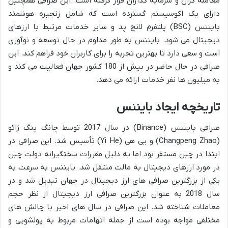
معامله گران و سرمایه گذاران قرار گرفته است. این صرافی همچنین
دارای یک اکوسیستم گسترده است که شامل زنجیره هوشمند
بایننس (BSC) پلتفرم لانچ پد و سایر خدمات مرتبط با ارزهای
دیجیتال می شود. بایننس به طور مداوم در حال توسعه و نوآوری
است و سعی دارد تا بهترین تجربه را برای کاربران خود فراهم کند. این
صرافی در حال حاضر در بیش از 180 کشور جهان فعالیت می کند و
به میلیون ها نفر خدمات ارائه می دهد.
تاریخچه ایجاد بایننس
صرافی بایننس (Binance) در سال 2017 توسط چانگ پنگ ژائو
(Changpeng Zhao) و یی هی (Yi He) تأسیس شد. این صرافی در
ابتدا در چین مستقر بود اما به دلیل مقررات سختگیرانه دولت چین
در مورد ارزهای دیجیتال به مالت منتقل شد. بایننس به سرعت به
یکی از بزرگترین صرافی های ارز دیجیتال در جهان تبدیل شد و در
سال 2018 به عنوان بزرگترین صرافی ارز دیجیتال از نظر حجم
معاملات شناخته شد. این صرافی در سال های اخیر با چالش های
مختلفی مواجه بوده است از جمله اتهامات مربوط به پولشویی و