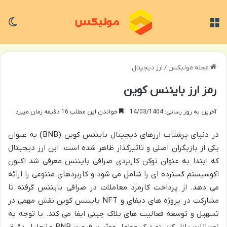
منو
تغی
مجله مولیکس
/
ارز دیجیتال
رمز ارز بایننس کوین
آخرین به روز رسانی: 14/03/1404
خواندن این مطلب 16 دقیقه زمان میبرد
در دنیای پرشتاب ارزهای دیجیتال بایننس کوین (BNB) به عنوان
یکی از بازیگران اصلی و تاثیرگذار ظاهر شده است. این ارز دیجیتال
که ابتدا به عنوان توکن کاربردی صرافی بایننس معرفی شد اکنون
اکوسیستم گسترده ای را شامل می شود و کاربردهای متنوعی را ارائه
می دهد. از پرداخت کارمزد معاملات در صرافی بایننس گرفته تا
مشارکت در پروژه های دیفای و NFT بایننس کوین نقش مهمی در
تسهیل و توسعه فعالیت های بلاک چینی ایفا می کند. با توجه به
نوسانات بازار کریپتو درک عوامل موثر بر قیمت BNB و تحلیل دقیق