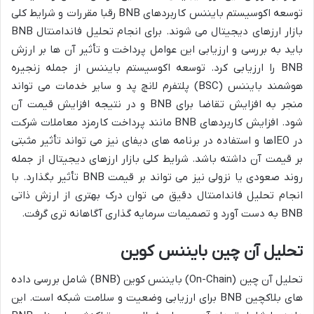
توسعه اکوسیستم بایننس کاربردهای BNB رقبا مقررات و شرایط کلی
بازار ارزهای دیجیتال می شوند. برای انجام تحلیل فاندامنتال BNB
باید به بررسی و ارزیابی این عوامل پرداخت و تأثیر آن ها بر ارزش
BNB را ارزیابی کرد. توسعه اکوسیستم بایننس از جمله زنجیره
هوشمند بایننس (BSC) پلتفرم لانچ پد و سایر خدمات می تواند
منجر به افزایش تقاضا برای BNB و در نتیجه افزایش قیمت آن
شود. افزایش کاربردهای BNB مانند پرداخت کارمزد معاملات شرکت
در IEOها و استفاده در برنامه های دیفای نیز می تواند تأثیر مثبتی
بر قیمت آن داشته باشد. شرایط کلی بازار ارزهای دیجیتال از جمله
روند صعودی یا نزولی نیز می تواند بر قیمت BNB تأثیر بگذارد. با
انجام تحلیل فاندامنتال دقیق می توان درک بهتری از ارزش ذاتی
BNB به دست آورد و تصمیمات سرمایه گذاری آگاهانه تری گرفت.
تحلیل آن چین بایننس کوین
تحلیل آن چین (On-Chain) بایننس کوین (BNB) شامل بررسی داده
های بلاکچین BNB برای ارزیابی وضعیت و سلامت شبکه است. این