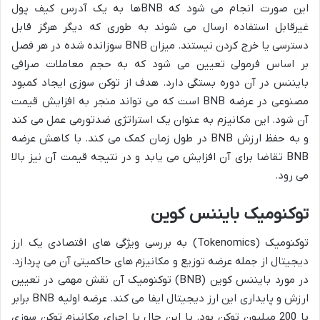
این صورت انجام می شود که BNBها به یک آدرس کیف پول
غیرقابل استفاده ارسال می شوند به طوری که دیگر هرگز قابل
دسترسی یا خرج کردن نیستند. میزان BNB سوزانده شده در هر فصل
بر اساس فرمولی تعیین می شود که به حجم معاملات صرافی
بایننس در آن دوره بستگی دارد. هدف از توکن سوزی ایجاد کمبود
مصنوعی در عرضه BNB است که می تواند منجر به افزایش قیمت
آن شود. این مکانیزم به عنوان یک استراتژی ضدتورمی عمل می کند
و به حفظ ارزش BNB در طول زمان کمک می کند. با کاهش عرضه
BNB تقاضا برای آن افزایش می یابد و در نتیجه قیمت آن نیز بالا
می رود.
توکنومیک بایننس کوین
توکنومیک (Tokenomics) به بررسی ویژگی های اقتصادی یک ارز
دیجیتال از جمله عرضه توزیع و مکانیزم های حاکمیتی آن می پردازد.
در مورد بایننس کوین (BNB) توکنومیک آن نقش مهمی در تعیین
ارزش و پایداری این ارز دیجیتال ایفا می کند. عرضه اولیه BNB برابر
با 200 میلیون توکن بود. با این حال با اجرای مکانیزم توکن سوزی