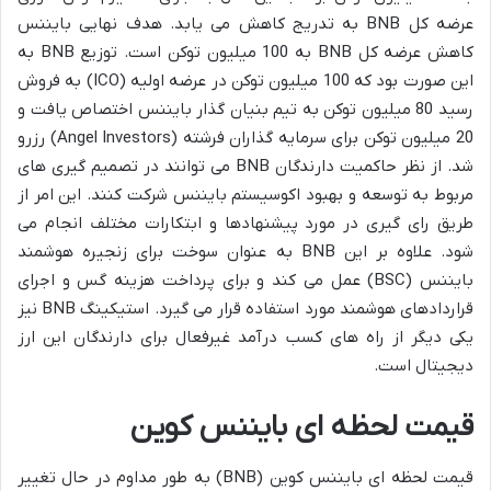
عرضه کل BNB به تدریج کاهش می یابد. هدف نهایی بایننس
کاهش عرضه کل BNB به 100 میلیون توکن است. توزیع BNB به
این صورت بود که 100 میلیون توکن در عرضه اولیه (ICO) به فروش
رسید 80 میلیون توکن به تیم بنیان گذار بایننس اختصاص یافت و
20 میلیون توکن برای سرمایه گذاران فرشته (Angel Investors) رزرو
شد. از نظر حاکمیت دارندگان BNB می توانند در تصمیم گیری های
مربوط به توسعه و بهبود اکوسیستم بایننس شرکت کنند. این امر از
طریق رای گیری در مورد پیشنهادها و ابتکارات مختلف انجام می
شود. علاوه بر این BNB به عنوان سوخت برای زنجیره هوشمند
بایننس (BSC) عمل می کند و برای پرداخت هزینه گس و اجرای
قراردادهای هوشمند مورد استفاده قرار می گیرد. استیکینگ BNB نیز
یکی دیگر از راه های کسب درآمد غیرفعال برای دارندگان این ارز
دیجیتال است.
قیمت لحظه ای بایننس کوین
قیمت لحظه ای بایننس کوین (BNB) به طور مداوم در حال تغییر