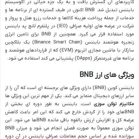
کاربردهای آن گسترش یافت و به یک جزء حیاتی در اکوسیستم
بایننس تبدیل شد. BNB اکنون در طیف گسترده ای از برنامه ها و
خدمات از جمله پرداخت هزینه کالاها و خدمات رزرو هتل و پرواز و
شرکت در عرضه های اولیه صرافی (IEO) در پلتفرم لانچ پد بایننس
مورد استفاده قرار می گیرد. همچنین از BNB برای تامین انرژی
زنجیره هوشمند بایننس (Binance Smart Chain) یک بلاکچین
سازگار با ماشین مجازی اتریوم (EVM) که از قراردادهای هوشمند و
برنامه های غیرمتمرکز (DApps) پشتیبانی می کند استفاده می شود.
ویژگی های ارز BNB
بایننس کوین (BNB) دارای ویژگی های برجسته ای است که آن را از
سایر ارزهای دیجیتال متمایز می کند. یکی از مهم ترین این ویژگی ها
مکانیزم توکن سوزی
است. بایننس به طور دوره ای بخشی از
BNBهای خود را از گردش خارج می کند که این امر باعث کاهش
عرضه کل و افزایش ارزش بالقوه باقی مانده BNBها می شود. این
توکن سوزی معمولاً به صورت فصلی انجام می شود و میزان BNB
سوزانده شده بر اساس حجم معاملات صرافی بایننس در آن دوره