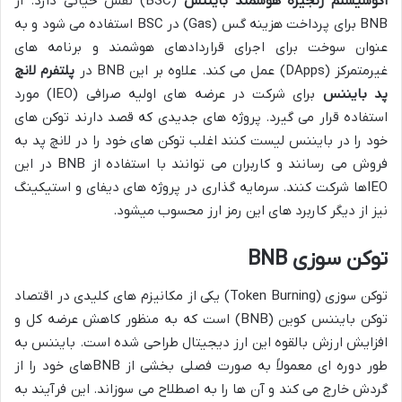
اکوسیستم زنجیره هوشمند بایننس
(BSC) نقش حیاتی دارد. از
BNB برای پرداخت هزینه گس (Gas) در BSC استفاده می شود و به
عنوان سوخت برای اجرای قراردادهای هوشمند و برنامه های
غیرمتمرکز (DApps) عمل می کند. علاوه بر این BNB در
پلتفرم لانچ
پد بایننس
برای شرکت در عرضه های اولیه صرافی (IEO) مورد
استفاده قرار می گیرد. پروژه های جدیدی که قصد دارند توکن های
خود را در بایننس لیست کنند اغلب توکن های خود را در لانچ پد به
فروش می رسانند و کاربران می توانند با استفاده از BNB در این
IEOها شرکت کنند. سرمایه گذاری در پروژه های دیفای و استیکینگ
نیز از دیگر کاربرد های این رمز ارز محسوب میشود.
توکن سوزی BNB
توکن سوزی (Token Burning) یکی از مکانیزم های کلیدی در اقتصاد
توکن بایننس کوین (BNB) است که به منظور کاهش عرضه کل و
افزایش ارزش بالقوه این ارز دیجیتال طراحی شده است. بایننس به
طور دوره ای معمولاً به صورت فصلی بخشی از BNBهای خود را از
گردش خارج می کند و آن ها را به اصطلاح می سوزاند. این فرآیند به